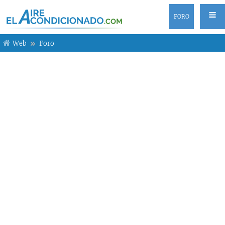
FORO
Web
Foro