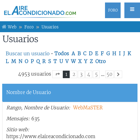
FORO
Web
Foro
Usuarios
Usuarios
Buscar un usuario
•
Todos
A
B
C
D
E
F
G
H
I
J
K
L
M
N
O
P
Q
R
S
T
U
V
W
X
Y
Z
Otro
4953 usuarios
1
2
3
4
5
…
50
Siguiente
Página
1
de
50
Nombre de Usuario
Rango, Nombre de Usuario
WebMaSTER
Mensajes
635
Sitio web
https://www.elaireacondicionado.com