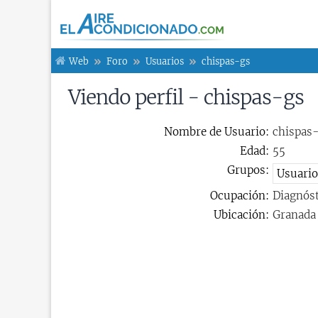
Web
Foro
Usuarios
chispas-gs
Viendo perfil - chispas-gs
Nombre de Usuario:
chispas
Edad:
55
Grupos:
Ocupación:
Diagnóst
Ubicación:
Granada