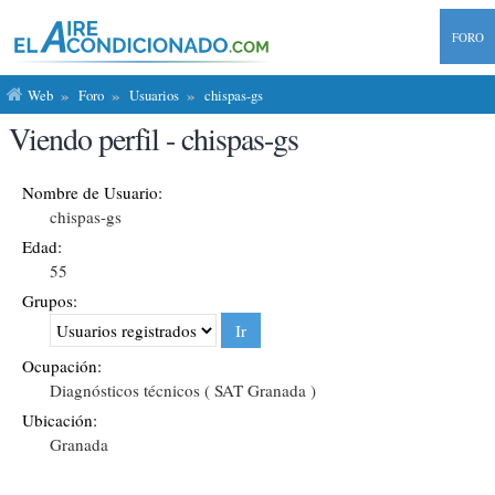
FORO
Web
Foro
Usuarios
chispas-gs
Viendo perfil - chispas-gs
Nombre de Usuario:
chispas-gs
Edad:
55
Grupos:
Ocupación:
Diagnósticos técnicos ( SAT Granada )
Ubicación:
Granada