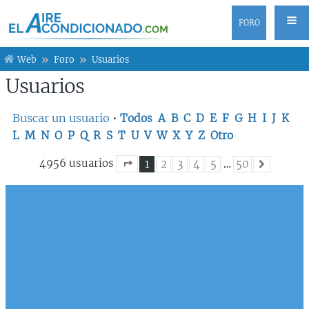
FORO
Web
Foro
Usuarios
Usuarios
Buscar un usuario
•
Todos
A
B
C
D
E
F
G
H
I
J
K
L
M
N
O
P
Q
R
S
T
U
V
W
X
Y
Z
Otro
4956 usuarios
1
2
3
4
5
…
50
Siguiente
Página
1
de
50