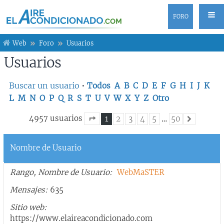
FORO
Web
Foro
Usuarios
Usuarios
Buscar un usuario
•
Todos
A
B
C
D
E
F
G
H
I
J
K
L
M
N
O
P
Q
R
S
T
U
V
W
X
Y
Z
Otro
4957 usuarios
1
2
3
4
5
…
50
Siguiente
Página
1
de
50
Nombre de Usuario
Rango, Nombre de Usuario
WebMaSTER
Mensajes
635
Sitio web
https://www.elaireacondicionado.com