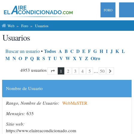
FORO
Web
Foro
Usuarios
Usuarios
Buscar un usuario
•
Todos
A
B
C
D
E
F
G
H
I
J
K
L
M
N
O
P
Q
R
S
T
U
V
W
X
Y
Z
Otro
4953 usuarios
1
2
3
4
5
…
50
1
50
Página
de
Siguiente
Nombre de Usuario
Rango, Nombre de Usuario
WebMaSTER
Mensajes
635
Sitio web
https://www.elaireacondicionado.com