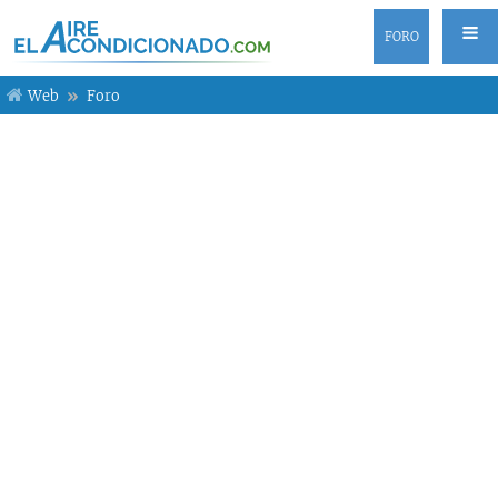
FORO
Web
Foro