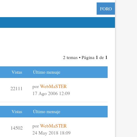
FORO
1
1
2 temas • Página
de
Vistas
Último mensaje
por
WebMaSTER
22111
17 Ago 2006 12:09
Vistas
Último mensaje
por
WebMaSTER
14502
24 May 2018 18:09