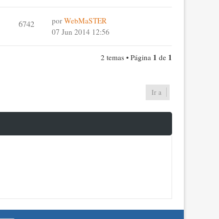
por
WebMaSTER
6742
07 Jun 2014 12:56
1
1
2 temas • Página
de
Ir a