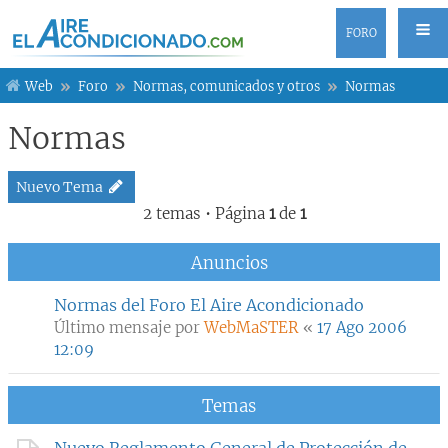
FORO
Web
Foro
Normas, comunicados y otros
Normas
Normas
Nuevo Tema
2 temas • Página
1
de
1
Anuncios
Normas del Foro El Aire Acondicionado
Último mensaje por
WebMaSTER
«
17 Ago 2006
12:09
Temas