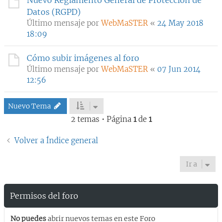
Nuevo Reglamento General de Protección de
Datos (RGPD)
Último mensaje por
WebMaSTER
«
24 May 2018
18:09
Cómo subir imágenes al foro
Último mensaje por
WebMaSTER
«
07 Jun 2014
12:56
Nuevo Tema
2 temas • Página
1
de
1
Volver a Índice general
Ir a
Permisos del foro
No puedes
abrir nuevos temas en este Foro