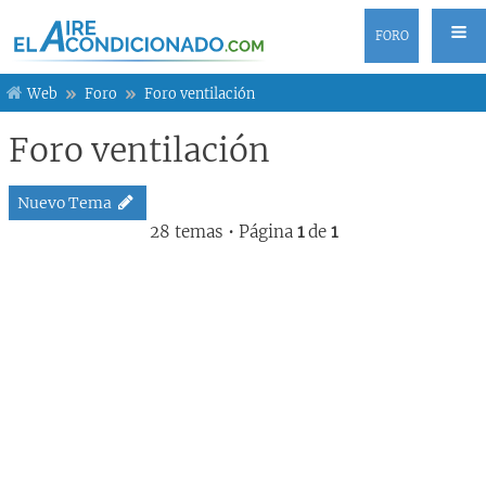
FORO
Web
Foro
Foro ventilación
Foro ventilación
Nuevo Tema
28 temas • Página
1
de
1