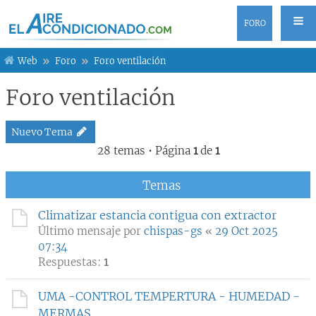
FORO
Web
Foro
Foro ventilación
Foro ventilación
Nuevo Tema
28 temas • Página
1
de
1
Temas
Climatizar estancia contigua con extractor
Último mensaje por
chispas-gs
«
29 Oct 2025
07:34
Respuestas:
1
UMA -CONTROL TEMPERTURA - HUMEDAD -
MERMAS