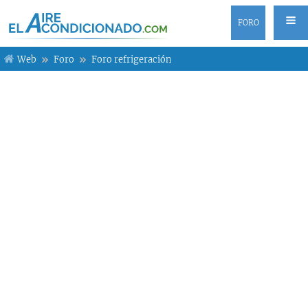
FORO
Web
Foro
Foro refrigeración