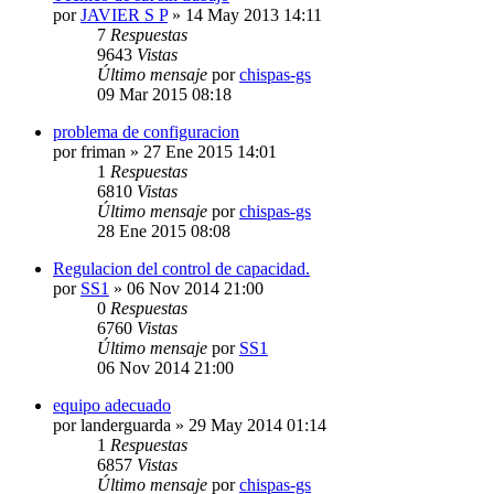
por
JAVIER S P
» 14 May 2013 14:11
7
Respuestas
9643
Vistas
Último mensaje
por
chispas-gs
09 Mar 2015 08:18
problema de configuracion
por
friman
» 27 Ene 2015 14:01
1
Respuestas
6810
Vistas
Último mensaje
por
chispas-gs
28 Ene 2015 08:08
Regulacion del control de capacidad.
por
SS1
» 06 Nov 2014 21:00
0
Respuestas
6760
Vistas
Último mensaje
por
SS1
06 Nov 2014 21:00
equipo adecuado
por
landerguarda
» 29 May 2014 01:14
1
Respuestas
6857
Vistas
Último mensaje
por
chispas-gs