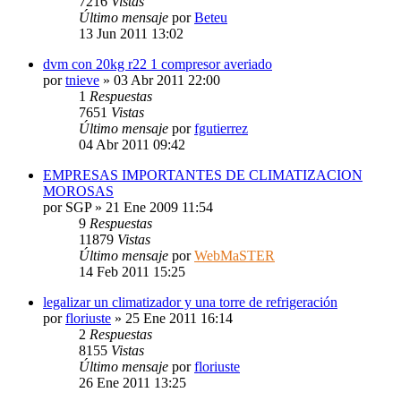
7216
Vistas
Último mensaje
por
Beteu
13 Jun 2011 13:02
dvm con 20kg r22 1 compresor averiado
por
tnieve
» 03 Abr 2011 22:00
1
Respuestas
7651
Vistas
Último mensaje
por
fgutierrez
04 Abr 2011 09:42
EMPRESAS IMPORTANTES DE CLIMATIZACION
MOROSAS
por
SGP
» 21 Ene 2009 11:54
9
Respuestas
11879
Vistas
Último mensaje
por
WebMaSTER
14 Feb 2011 15:25
legalizar un climatizador y una torre de refrigeración
por
floriuste
» 25 Ene 2011 16:14
2
Respuestas
8155
Vistas
Último mensaje
por
floriuste
26 Ene 2011 13:25