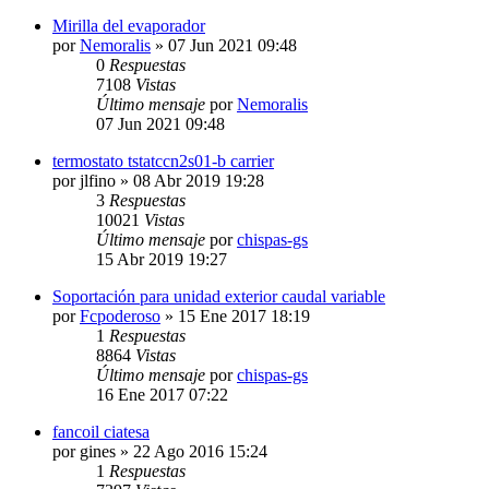
Mirilla del evaporador
por
Nemoralis
» 07 Jun 2021 09:48
0
Respuestas
7108
Vistas
Último mensaje
por
Nemoralis
07 Jun 2021 09:48
termostato tstatccn2s01-b carrier
por
jlfino
» 08 Abr 2019 19:28
3
Respuestas
10021
Vistas
Último mensaje
por
chispas-gs
15 Abr 2019 19:27
Soportación para unidad exterior caudal variable
por
Fcpoderoso
» 15 Ene 2017 18:19
1
Respuestas
8864
Vistas
Último mensaje
por
chispas-gs
16 Ene 2017 07:22
fancoil ciatesa
por
gines
» 22 Ago 2016 15:24
1
Respuestas