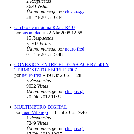
2
Respuestas
8639
Vistas
Último mensaje
por
chispas-gs
28 Ene 2013 16:34
cambio de maquina R22 a R407
por
susantidad
» 22 Abr 2008 12:58
15
Respuestas
31307
Vistas
Último mensaje
por
neuro fred
01 Ene 2013 15:48
CONEXION ENTRE HITECSA ACHBZ 501 Y
TERMOSTATO EBERLE 7007
por
neuro fred
» 19 Dic 2012 11:28
3
Respuestas
9032
Vistas
Último mensaje
por
chispas-gs
20 Dic 2012 11:32
MULTIMETRO DIGITAL
por
Juan Villarejo
» 18 Jul 2012 19:46
1
Respuestas
7249
Vistas
Último mensaje
por
chispas-gs
17 Dic 2012 10:37