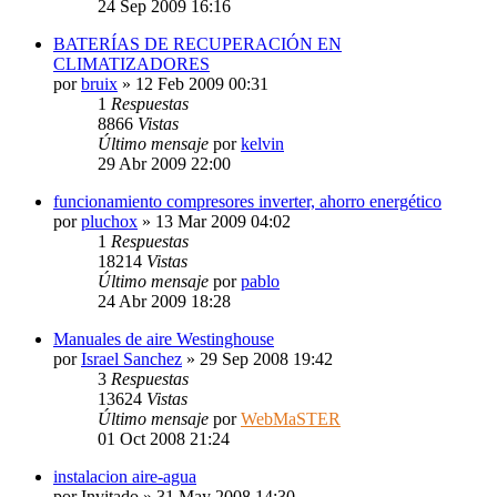
24 Sep 2009 16:16
BATERÍAS DE RECUPERACIÓN EN
CLIMATIZADORES
por
bruix
» 12 Feb 2009 00:31
1
Respuestas
8866
Vistas
Último mensaje
por
kelvin
29 Abr 2009 22:00
funcionamiento compresores inverter, ahorro energético
por
pluchox
» 13 Mar 2009 04:02
1
Respuestas
18214
Vistas
Último mensaje
por
pablo
24 Abr 2009 18:28
Manuales de aire Westinghouse
por
Israel Sanchez
» 29 Sep 2008 19:42
3
Respuestas
13624
Vistas
Último mensaje
por
WebMaSTER
01 Oct 2008 21:24
instalacion aire-agua
por
Invitado
» 31 May 2008 14:30