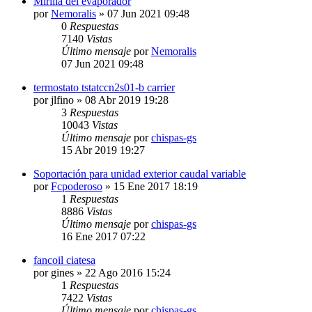
Mirilla del evaporador
por
Nemoralis
» 07 Jun 2021 09:48
0
Respuestas
7140
Vistas
Último mensaje
por
Nemoralis
07 Jun 2021 09:48
termostato tstatccn2s01-b carrier
por
jlfino
» 08 Abr 2019 19:28
3
Respuestas
10043
Vistas
Último mensaje
por
chispas-gs
15 Abr 2019 19:27
Soportación para unidad exterior caudal variable
por
Fcpoderoso
» 15 Ene 2017 18:19
1
Respuestas
8886
Vistas
Último mensaje
por
chispas-gs
16 Ene 2017 07:22
fancoil ciatesa
por
gines
» 22 Ago 2016 15:24
1
Respuestas
7422
Vistas
Último mensaje
por
chispas-gs