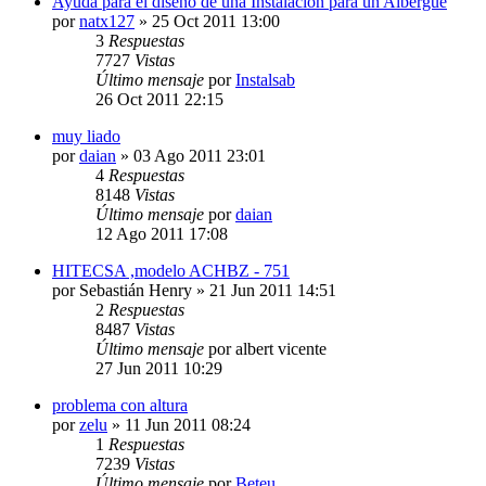
Ayuda para el diseño de una Instalacion para un Albergue
por
natx127
» 25 Oct 2011 13:00
3
Respuestas
7727
Vistas
Último mensaje
por
Instalsab
26 Oct 2011 22:15
muy liado
por
daian
» 03 Ago 2011 23:01
4
Respuestas
8148
Vistas
Último mensaje
por
daian
12 Ago 2011 17:08
HITECSA ,modelo ACHBZ - 751
por
Sebastián Henry
» 21 Jun 2011 14:51
2
Respuestas
8487
Vistas
Último mensaje
por
albert vicente
27 Jun 2011 10:29
problema con altura
por
zelu
» 11 Jun 2011 08:24
1
Respuestas
7239
Vistas
Último mensaje
por
Beteu