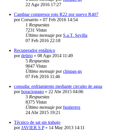
22 Ago 2016 17:27
Cambiar compresor roto R22 por nuevo R407
por
Corsarrio
» 07 Feb 2016 14:54
1
Respuestas
7231
Vistas
Último mensaje
por
S.a.T. Sevilla
07 Feb 2016 22:18
Recuperador entálpico
por
delirio
» 08 Ago 2014 11:49
5
Respuestas
9047
Vistas
Último mensaje
por
chispas-gs
07 Feb 2016 11:46
consulta: enfriamiento mediante circuito de agua
por
horaciogago
» 22 Abr 2015 04:06
3
Respuestas
8375
Vistas
Último mensaje
por
fgutierrez
24 Abr 2015 19:21
Técnico de sat sin trabajo
por
JAVIER S P
» 14 May 2013 14:11