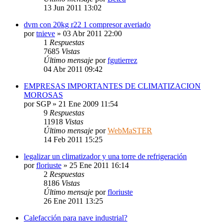
13 Jun 2011 13:02
dvm con 20kg r22 1 compresor averiado
por
tnieve
» 03 Abr 2011 22:00
1
Respuestas
7685
Vistas
Último mensaje
por
fgutierrez
04 Abr 2011 09:42
EMPRESAS IMPORTANTES DE CLIMATIZACION
MOROSAS
por
SGP
» 21 Ene 2009 11:54
9
Respuestas
11918
Vistas
Último mensaje
por
WebMaSTER
14 Feb 2011 15:25
legalizar un climatizador y una torre de refrigeración
por
floriuste
» 25 Ene 2011 16:14
2
Respuestas
8186
Vistas
Último mensaje
por
floriuste
26 Ene 2011 13:25
Calefacción para nave industrial?