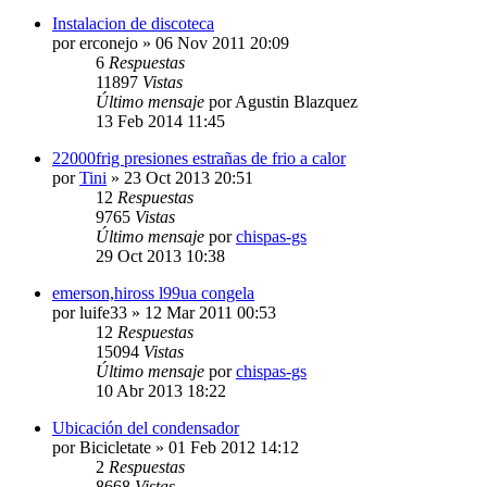
Instalacion de discoteca
por
erconejo
» 06 Nov 2011 20:09
6
Respuestas
11897
Vistas
Último mensaje
por
Agustin Blazquez
13 Feb 2014 11:45
22000frig presiones estrañas de frio a calor
por
Tini
» 23 Oct 2013 20:51
12
Respuestas
9765
Vistas
Último mensaje
por
chispas-gs
29 Oct 2013 10:38
emerson,hiross l99ua congela
por
luife33
» 12 Mar 2011 00:53
12
Respuestas
15094
Vistas
Último mensaje
por
chispas-gs
10 Abr 2013 18:22
Ubicación del condensador
por
Bicicletate
» 01 Feb 2012 14:12
2
Respuestas
8668
Vistas