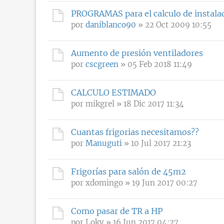
PROGRAMAS para el calculo de instala
por
daniblanco90
» 22 Oct 2009 10:55
Aumento de presión ventiladores
por
cscgreen
» 05 Feb 2018 11:49
CALCULO ESTIMADO
por
mikgrel
» 18 Dic 2017 11:34
Cuantas frigorias necesitamos??
por
Manuguti
» 10 Jul 2017 21:23
Frigorías para salón de 45m2
por
xdomingo
» 19 Jun 2017 00:27
Como pasar de TR a HP
por
Loky
» 16 Jun 2017 04:27