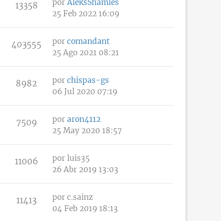
por
AleksShamles
13358
25 Feb 2022 16:09
por
comandant
403555
25 Ago 2021 08:21
por
chispas-gs
8982
06 Jul 2020 07:19
por
aron4112
7509
25 May 2020 18:57
por
luis35
11006
26 Abr 2019 13:03
por
c.sainz
11413
04 Feb 2019 18:13