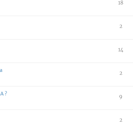
18
2
14
ja
2
A ?
9
2