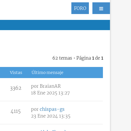
FORO
62 temas • Página
1
de
1
Vistas
Último mensaje
por
BraianAR
3362
18 Ene 2025 13:27
por
chispas-gs
4115
23 Ene 2024 13:35