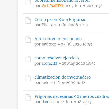
Sobredimensionado inverter
por
WebMaSTER
» 07 Jun 2020 00:34
Como pasar Kw a Frigorias
por
Pikard
» 01 Jul 2008 21:10
Aire sobredimensionado
por
Javit0cp
» 05 Jul 2020 16:53
como resolver ejercicio
por
aron4112
» 25 May 2020 18:57
climatización de invernadero
por
keto
» 11 Nov 2009 16:12
Frigorias necesarias 90 metros cuadra
por
danisan
» 24 Jun 2018 23:13