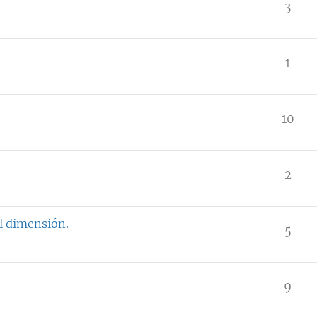
3
1
10
2
l dimensión.
5
9