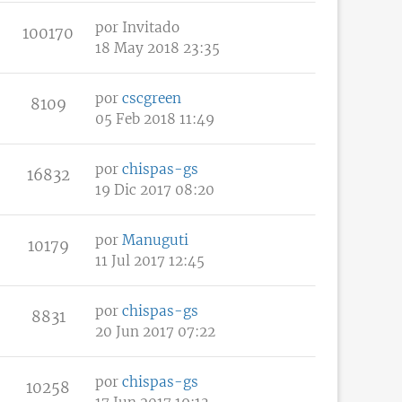
por
Invitado
100170
18 May 2018 23:35
por
cscgreen
8109
05 Feb 2018 11:49
por
chispas-gs
16832
19 Dic 2017 08:20
por
Manuguti
10179
11 Jul 2017 12:45
por
chispas-gs
8831
20 Jun 2017 07:22
por
chispas-gs
10258