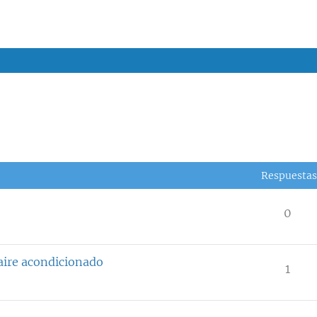
Respuestas
0
 aire acondicionado
1