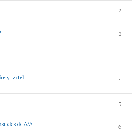
2
A
2
1
re y cartel
1
5
nsuales de A/A
6