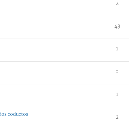
2
43
1
0
1
dos coductos
2