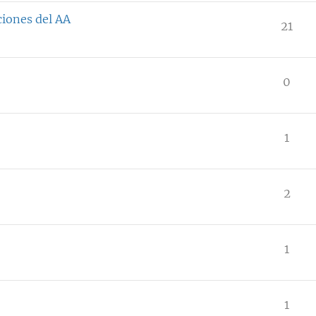
ciones del AA
21
0
1
2
1
1