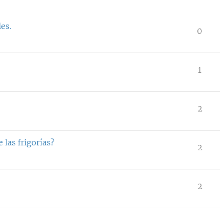
les.
0
1
2
 las frigorías?
2
2