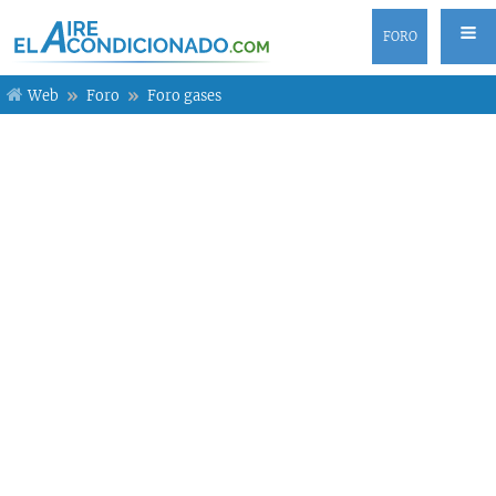
FORO
Web
Foro
Foro gases