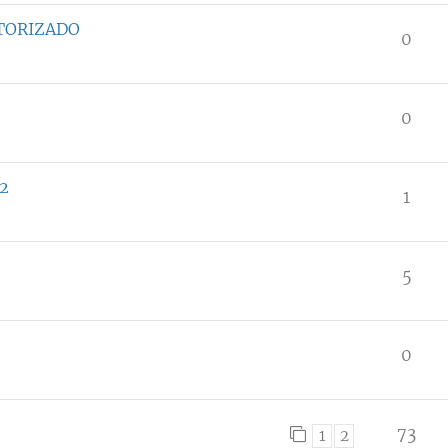
UTORIZADO
0
0
22
1
5
0
73
1
2