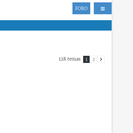
FORO
128 temas
1
2
Siguiente