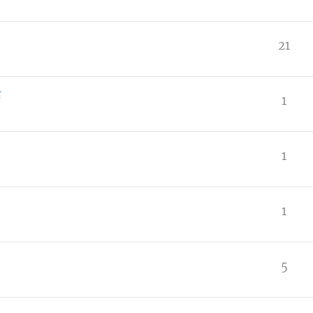
21
r
1
1
1
5