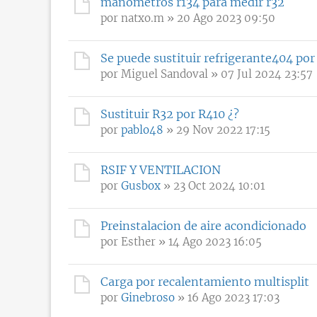
manómetros r134 para medir r32
por
natxo.m
» 20 Ago 2023 09:50
Se puede sustituir refrigerante404 por
por
Miguel Sandoval
» 07 Jul 2024 23:57
Sustituir R32 por R410 ¿?
por
pablo48
» 29 Nov 2022 17:15
RSIF Y VENTILACION
por
Gusbox
» 23 Oct 2024 10:01
Preinstalacion de aire acondicionado
por
Esther
» 14 Ago 2023 16:05
Carga por recalentamiento multisplit
por
Ginebroso
» 16 Ago 2023 17:03