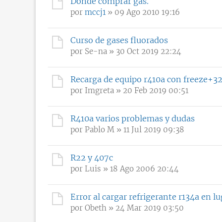
Donde comprar gas.
por
mccj1
» 09 Ago 2010 19:16
Curso de gases fluorados
por
Se-na
» 30 Oct 2019 22:24
Recarga de equipo r410a con freeze+3
por
Imgreta
» 20 Feb 2019 00:51
R410a varios problemas y dudas
por
Pablo M
» 11 Jul 2019 09:38
R22 y 407c
por
Luis
» 18 Ago 2006 20:44
Error al cargar refrigerante r134a en l
por
Obeth
» 24 Mar 2019 03:50