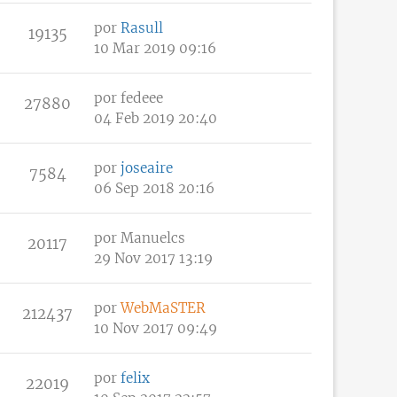
por
Rasull
19135
10 Mar 2019 09:16
por
fedeee
27880
04 Feb 2019 20:40
por
joseaire
7584
06 Sep 2018 20:16
por
Manuelcs
20117
29 Nov 2017 13:19
por
WebMaSTER
212437
10 Nov 2017 09:49
por
felix
22019