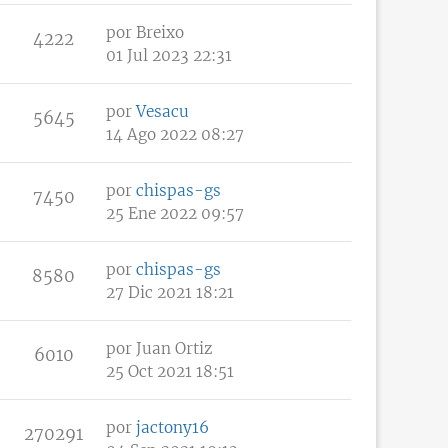
por
Breixo
4222
01 Jul 2023 22:31
por
Vesacu
5645
14 Ago 2022 08:27
por
chispas-gs
7450
25 Ene 2022 09:57
por
chispas-gs
8580
27 Dic 2021 18:21
por
Juan Ortiz
6010
25 Oct 2021 18:51
por
jactony16
270291