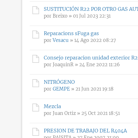
SUSTITUCIÓN R22 POR OTRO GAS A
por
Breixo
» 01 Jul 2023 22:31
Reparacions sFuga gas
por
Vesacu
» 14 Ago 2022 08:27
Consejo reparacion unidad exterior R
por
JoaquinR
» 24 Ene 2022 11:26
NITRÓGENO
por
GEMPE
» 21 Jun 2021 19:18
Mezcla
por
Juan Ortiz
» 25 Oct 2021 18:51
PRESION DE TRABAJO DEL R404A
por
PAISITA
» 27 Ene 2007 21:09