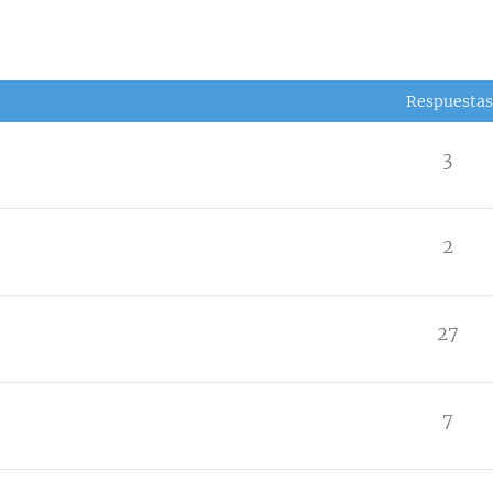
Respuestas
3
2
27
7