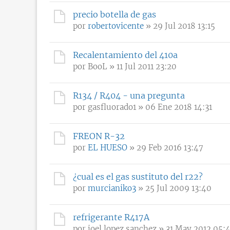
precio botella de gas
por
robertovicente
» 29 Jul 2018 13:15
Recalentamiento del 410a
por
BooL
» 11 Jul 2011 23:20
R134 / R404 - una pregunta
por
gasfluorado1
» 06 Ene 2018 14:31
FREON R-32
por
EL HUESO
» 29 Feb 2016 13:47
¿cual es el gas sustituto del r22?
por
murcianiko3
» 25 Jul 2009 13:40
refrigerante R417A
por
joel lopez sanchez
» 31 May 2012 05: