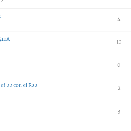
r
4
R410A
10
0
 ef 22 con el R22
2
3