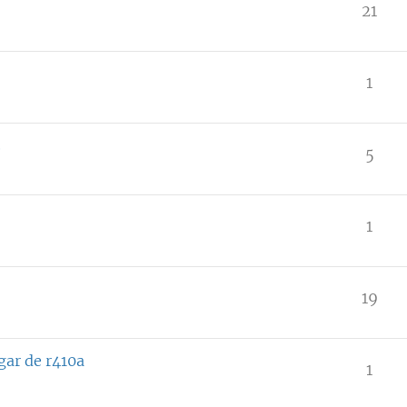
21
1
2
5
1
19
ugar de r410a
1