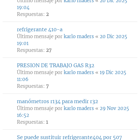
Último mensaje por
karlo maders
«
20 Dic 2025
19:04
Respuestas:
2
refrigerante 410-a
Último mensaje por
karlo maders
«
20 Dic 2025
19:01
Respuestas:
27
PRESION DE TRABAJO GAS R32
Último mensaje por
karlo maders
«
19 Dic 2025
11:06
Respuestas:
7
manómetros r134 para medir r32
Último mensaje por
karlo maders
«
29 Nov 2025
16:52
Respuestas:
1
Se puede sustituir refrigerante404 por 507