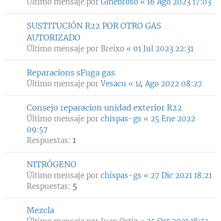
Último mensaje por
Ginebroso
«
16 Ago 2023 17:03
SUSTITUCIÓN R22 POR OTRO GAS
AUTORIZADO
Último mensaje por
Breixo
«
01 Jul 2023 22:31
Reparacions sFuga gas
Último mensaje por
Vesacu
«
14 Ago 2022 08:27
Consejo reparacion unidad exterior R22
Último mensaje por
chispas-gs
«
25 Ene 2022
09:57
Respuestas:
1
NITRÓGENO
Último mensaje por
chispas-gs
«
27 Dic 2021 18:21
Respuestas:
5
Mezcla