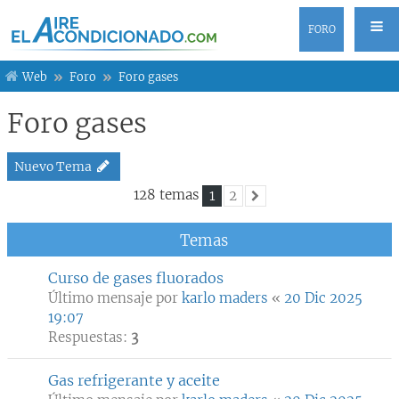
FORO
Web
Foro
Foro gases
Foro gases
Nuevo Tema
128 temas
1
2
Siguiente
Temas
Curso de gases fluorados
Último mensaje por
karlo maders
«
20 Dic 2025
19:07
Respuestas:
3
Gas refrigerante y aceite