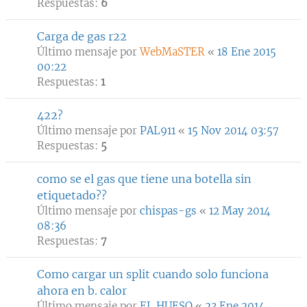
Respuestas:
6
Carga de gas r22
Último mensaje por
WebMaSTER
«
18 Ene 2015
00:22
Respuestas:
1
422?
Último mensaje por
PAL911
«
15 Nov 2014 03:57
Respuestas:
5
como se el gas que tiene una botella sin
etiquetado??
Último mensaje por
chispas-gs
«
12 May 2014
08:36
Respuestas:
7
Como cargar un split cuando solo funciona
ahora en b. calor
Último mensaje por
EL HUESO
«
23 Ene 2014