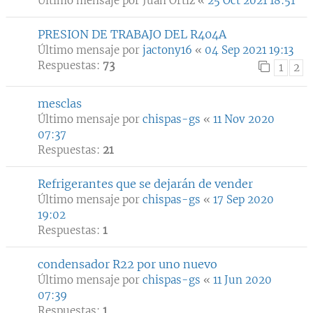
Último mensaje por
Juan Ortiz
«
25 Oct 2021 18:51
PRESION DE TRABAJO DEL R404A
Último mensaje por
jactony16
«
04 Sep 2021 19:13
Respuestas:
73
1
2
mesclas
Último mensaje por
chispas-gs
«
11 Nov 2020
07:37
Respuestas:
21
Refrigerantes que se dejarán de vender
Último mensaje por
chispas-gs
«
17 Sep 2020
19:02
Respuestas:
1
condensador R22 por uno nuevo
Último mensaje por
chispas-gs
«
11 Jun 2020
07:39
Respuestas:
1