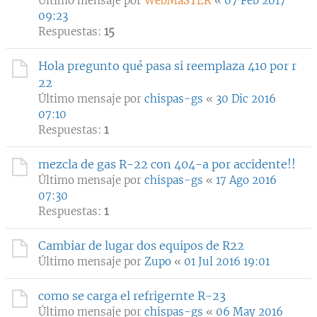
Último mensaje por
WebMaSTER
«
07 Feb 2017
09:23
Respuestas:
15
Hola pregunto qué pasa si reemplaza 410 por r
22
Último mensaje por
chispas-gs
«
30 Dic 2016
07:10
Respuestas:
1
mezcla de gas R-22 con 404-a por accidente!!
Último mensaje por
chispas-gs
«
17 Ago 2016
07:30
Respuestas:
1
Cambiar de lugar dos equipos de R22
Último mensaje por
Zupo
«
01 Jul 2016 19:01
como se carga el refrigernte R-23
Último mensaje por
chispas-gs
«
06 May 2016