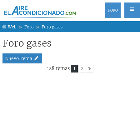
FORO
Web
Foro
Foro gases
Foro gases
Nuevo Tema
128 temas
1
2
Siguiente