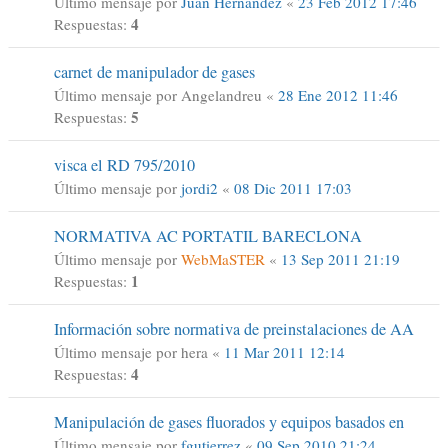
Último mensaje por
Juan Hernández
«
23 Feb 2012 17:46
4
Respuestas:
carnet de manipulador de gases
Último mensaje por
Angelandreu
«
28 Ene 2012 11:46
5
Respuestas:
visca el RD 795/2010
Último mensaje por
jordi2
«
08 Dic 2011 17:03
NORMATIVA AC PORTATIL BARECLONA
Último mensaje por
WebMaSTER
«
13 Sep 2011 21:19
1
Respuestas:
Información sobre normativa de preinstalaciones de AA
Último mensaje por
hera
«
11 Mar 2011 12:14
4
Respuestas:
Manipulación de gases fluorados y equipos basados en
Último mensaje por
fgutierrez
«
09 Sep 2010 21:24