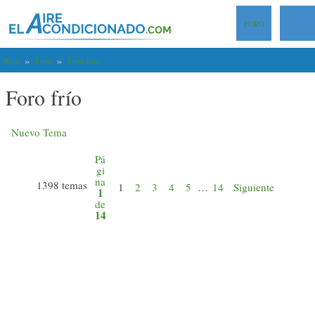
FORO
Foro
Foro frío
Web
Foro frío
Nuevo Tema
Pá
gi
na
1398 temas
1
2
3
4
5
…
14
Siguiente
1
de
14