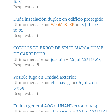
16:41
Respuestas:
1
Duda instalación duplex en edificio protegido.
Último mensaje por
WebMaSTER
«
28 Jul 2021
10:01
Respuestas:
1
CODIGOS DE ERROR DE SPLIT MARCA HOME
DE CARREFOUR
Último mensaje por
joaquin
«
26 Jul 2021 14:04
Respuestas:
8
Posible fuga en Unidad Exterior
Último mensaje por
chispas-gs
«
06 Jul 2021
07:05
Respuestas:
1
Fujitsu general AOG25UNANL error 01 y 13
Último mensaje por
chispas-gs
«
20 Jun 2021 11:51