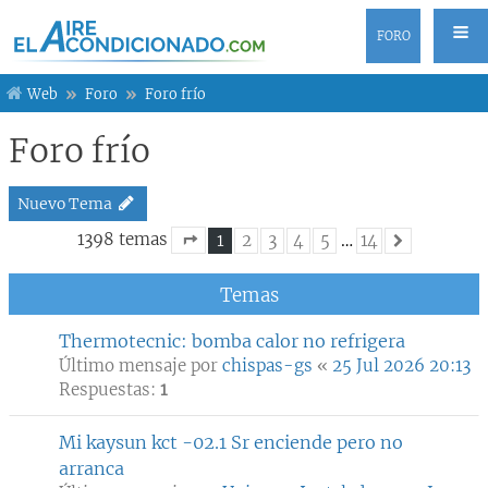
FORO
Web
Foro
Foro frío
Foro frío
Nuevo Tema
1398 temas
1
2
3
4
5
…
14
Siguiente
Página
1
de
14
Temas
Thermotecnic: bomba calor no refrigera
Último mensaje por
chispas-gs
«
25 Jul 2026 20:13
Respuestas:
1
Mi kaysun kct -02.1 Sr enciende pero no
arranca