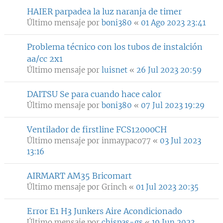
HAIER parpadea la luz naranja de timer
Último mensaje por
boni380
«
01 Ago 2023 23:41
Problema técnico con los tubos de instalción
aa/cc 2x1
Último mensaje por
luisnet
«
26 Jul 2023 20:59
DAITSU Se para cuando hace calor
Último mensaje por
boni380
«
07 Jul 2023 19:29
Ventilador de firstline FCS12000CH
Último mensaje por
inmaypaco77
«
03 Jul 2023
13:16
AIRMART AM35 Bricomart
Último mensaje por
Grinch
«
01 Jul 2023 20:35
Error E1 H3 Junkers Aire Acondicionado
Último mensaje por
chispas-gs
«
19 Jun 2023