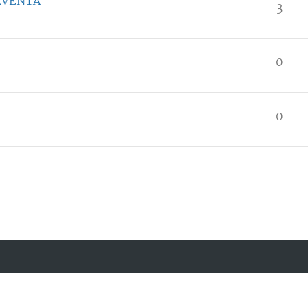
LVENTA"
3
0
0