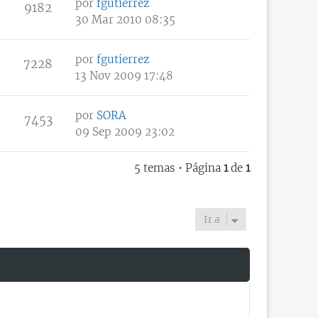
por
fgutierrez
9182
30 Mar 2010 08:35
por
fgutierrez
7228
13 Nov 2009 17:48
por
SORA
7453
09 Sep 2009 23:02
5 temas • Página
1
de
1
Ir a