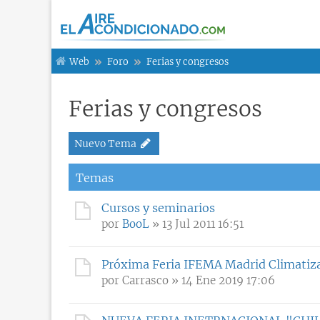
Web
Foro
Ferias y congresos
Ferias y congresos
Nuevo Tema
Temas
Cursos y seminarios
por
BooL
» 13 Jul 2011 16:51
Próxima Feria IFEMA Madrid Climatiza
por
Carrasco
» 14 Ene 2019 17:06