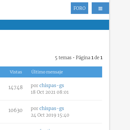
FORO
5 temas • Página
1
de
1
Vistas
Último mensaje
por
chispas-gs
14748
18 Oct 2021 08:01
por
chispas-gs
10630
24 Oct 2019 15:40