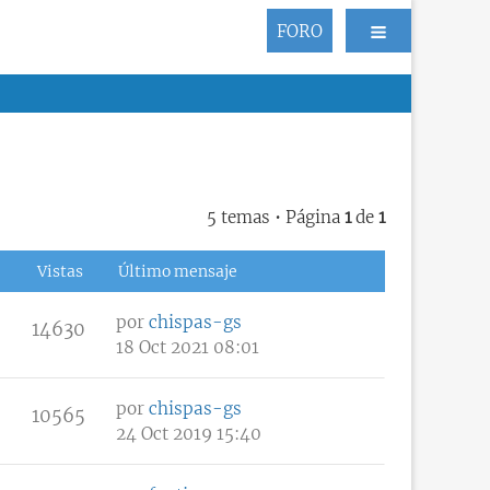
FORO
5 temas • Página
1
de
1
Vistas
Último mensaje
por
chispas-gs
14630
18 Oct 2021 08:01
por
chispas-gs
10565
24 Oct 2019 15:40