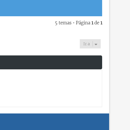
5 temas • Página
1
de
1
Ir a