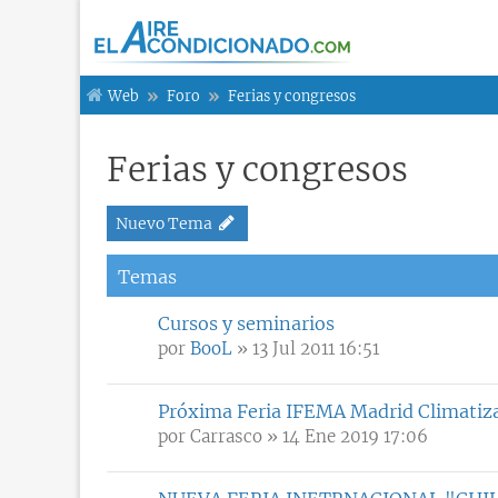
Web
Foro
Ferias y congresos
Ferias y congresos
Nuevo Tema
Temas
Cursos y seminarios
por
BooL
» 13 Jul 2011 16:51
Próxima Feria IFEMA Madrid Climatiza
por
Carrasco
» 14 Ene 2019 17:06