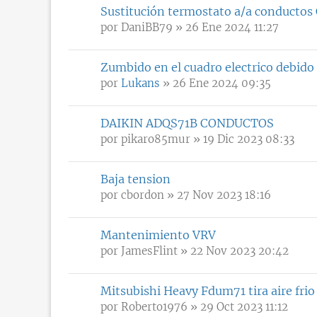
Sustitución termostato a/a conductos 
por
DaniBB79
» 26 Ene 2024 11:27
Zumbido en el cuadro electrico debido
por
Lukans
» 26 Ene 2024 09:35
DAIKIN ADQS71B CONDUCTOS
por
pikaro85mur
» 19 Dic 2023 08:33
Baja tension
por
cbordon
» 27 Nov 2023 18:16
Mantenimiento VRV
por
JamesFlint
» 22 Nov 2023 20:42
Mitsubishi Heavy Fdum71 tira aire fri
por
Roberto1976
» 29 Oct 2023 11:12