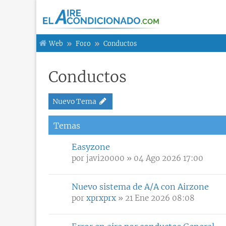
Web
Foro
Conductos
Conductos
Nuevo Tema
Temas
Easyzone
por
javi20000
» 04 Ago 2026 17:00
Nuevo sistema de A/A con Airzone
por
xprxprx
» 21 Ene 2026 08:08