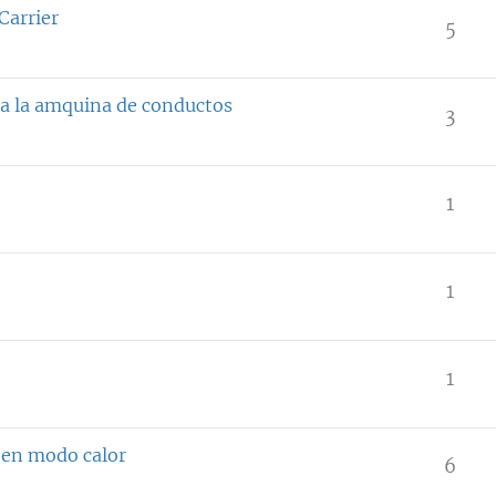
Carrier
5
 a la amquina de conductos
3
1
1
1
o en modo calor
6