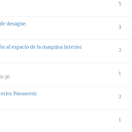
5
 de desagüe.
3
ión al espacio de la maquina interior
2
1
19:36
terior Panasonic
2
1