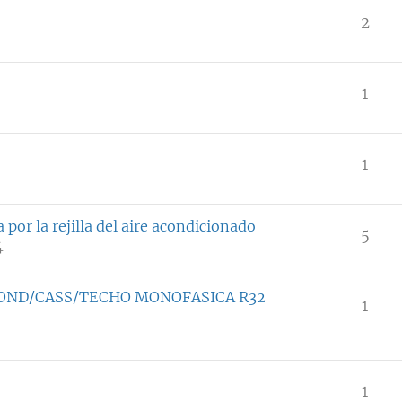
2
1
1
 por la rejilla del aire acondicionado
5
4
COND/CASS/TECHO MONOFASICA R32
1
1