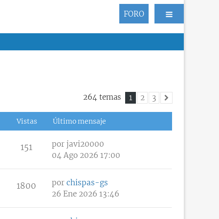
FORO
264 temas
1
2
3
Siguiente
Vistas
Último mensaje
por
javi20000
151
04 Ago 2026 17:00
por
chispas-gs
1800
26 Ene 2026 13:46