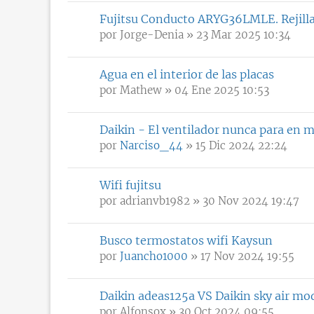
Fujitsu Conducto ARYG36LMLE. Rejill
por
Jorge-Denia
» 23 Mar 2025 10:34
Agua en el interior de las placas
por
Mathew
» 04 Ene 2025 10:53
Daikin - El ventilador nunca para en 
por
Narciso_44
» 15 Dic 2024 22:24
Wifi fujitsu
por
adrianvb1982
» 30 Nov 2024 19:47
Busco termostatos wifi Kaysun
por
Juancho1000
» 17 Nov 2024 19:55
Daikin adeas125a VS Daikin sky air m
por
Alfonsox
» 30 Oct 2024 09:55