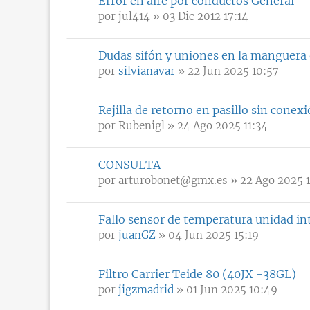
Error en aire por conductos General
por
jul414
» 03 Dic 2012 17:14
Dudas sifón y uniones en la manguera
por
silvianavar
» 22 Jun 2025 10:57
Rejilla de retorno en pasillo sin conex
por
Rubenigl
» 24 Ago 2025 11:34
CONSULTA
por
arturobonet@gmx.es
» 22 Ago 2025 
Fallo sensor de temperatura unidad in
por
juanGZ
» 04 Jun 2025 15:19
Filtro Carrier Teide 80 (40JX -38GL)
por
jigzmadrid
» 01 Jun 2025 10:49