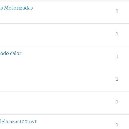
as Motorizadas
1
1
modo calor
1
1
1
odelo azas100mv1
1