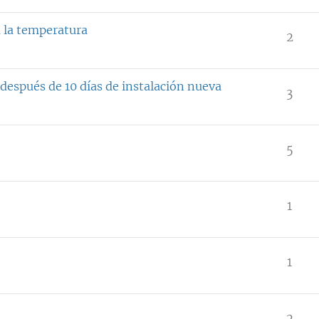
a la temperatura
2
después de 10 días de instalación nueva
3
5
1
1
2