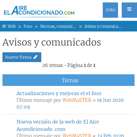
FORO
Web
Foro
Normas, comunicados y otros
Avisos y comunicados
Avisos y comunicados
Nuevo Tema
26 temas • Página
1
de
1
Temas
Actualizaciones y mejoras el el foro
Último mensaje por
WebMaSTER
«
19 Jun 2026
07:09
Nueva versión de la web de El Aire
Acondicionado .com
Último mensaje por
WebMaSTER
«
23 Feb 2026