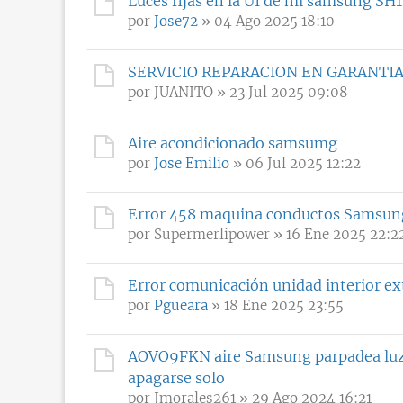
Luces fijas en la UI de mi samsung S
por
Jose72
» 04 Ago 2025 18:10
SERVICIO REPARACION EN GARANTI
por
JUANITO
» 23 Jul 2025 09:08
Aire acondicionado samsumg
por
Jose Emilio
» 06 Jul 2025 12:22
Error 458 maquina conductos Samsun
por
Supermerlipower
» 16 Ene 2025 22:2
Error comunicación unidad interior
por
Pgueara
» 18 Ene 2025 23:55
AOVO9FKN aire Samsung parpadea luz v
apagarse solo
por
Jmorales261
» 29 Ago 2024 16:21