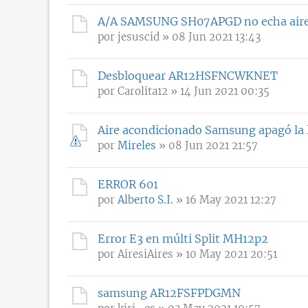
A/A SAMSUNG SH07APGD no echa aire 
por
jesuscid
» 08 Jun 2021 13:43
Desbloquear AR12HSFNCWKNET
por
Carolita12
» 14 Jun 2021 00:35
Aire acondicionado Samsung apagó la l
por
Mireles
» 08 Jun 2021 21:57
ERROR 601
por
Alberto S.I.
» 16 May 2021 12:27
Error E3 en múlti Split MH12p2
por
AiresiAires
» 10 May 2021 20:51
samsung AR12FSFPDGMN