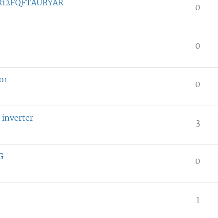
 AR12FQFTAURYAR
0
0
or
0
 inverter
3
G
0
1