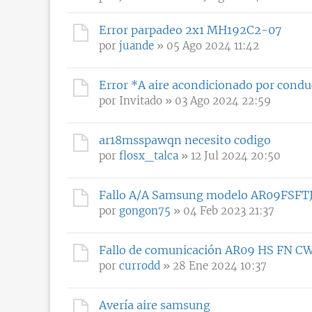
Error parpadeo 2x1 MH192C2-07
por
juande
» 05 Ago 2024 11:42
Error *A aire acondicionado por condu
por
Invitado
» 03 Ago 2024 22:59
ar18msspawqn necesito codigo
por
flosx_talca
» 12 Jul 2024 20:50
Fallo A/A Samsung modelo AR09FSF
por
gongon75
» 04 Feb 2023 21:37
Fallo de comunicación AR09 HS FN C
por
currodd
» 28 Ene 2024 10:37
Avería aire samsung