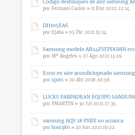
Código desbloqueo de aire samsung
por
Fermani Carlos
» 11 Ene 2022 22:14
DH105EAS
por
Ejaba
» 05 Dic 2021 15:14
Samsung modelo AR24FSFPDGMN err
por
Mª Ángeles
» 27 Ago 2021 13:29
Error en aire acondiciopnado samsung
por
spots
» 20 Abr 2018 20:56
LUCES PARPADEAN EQUIPO SAMSUN
por
FMARTIN
» 30 Jul 2021 17:35
samsung AQV 18 PSBX no arranca
por
boni380
» 20 Jun 2021 19:22