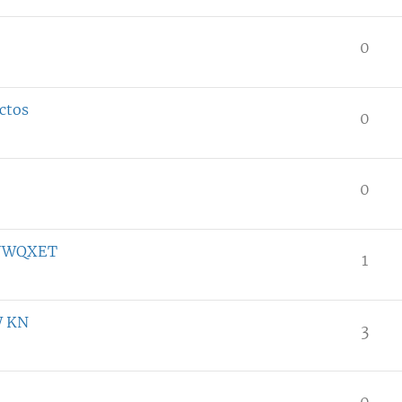
0
ctos
0
0
TJWQXET
1
W KN
3
0