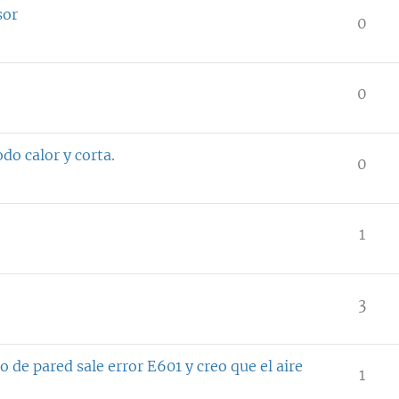
sor
0
0
do calor y corta.
0
1
3
 de pared sale error E601 y creo que el aire
1