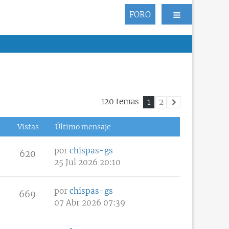
FORO
120 temas
1
2
Siguiente
Vistas
Último mensaje
por
chispas-gs
620
25 Jul 2026 20:10
por
chispas-gs
669
07 Abr 2026 07:39