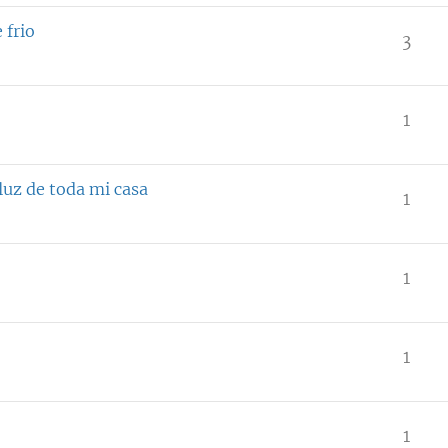
frio
3
1
uz de toda mi casa
1
1
1
1