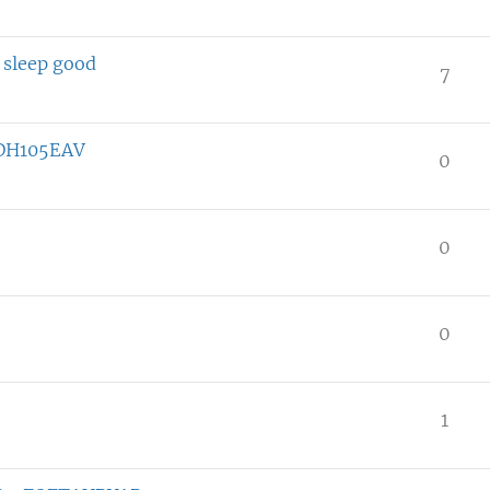
 sleep good
7
DH105EAV
0
0
0
1