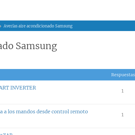
Averías aire acondicionado Samsung
nado Samsung
Respuestas
ART INVERTER
1
a los mandos desde control remoto
1