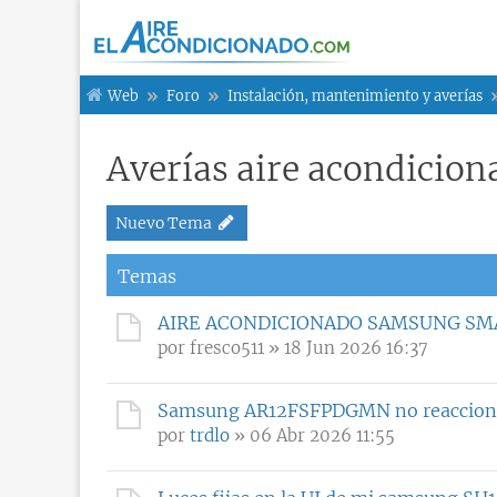
Web
Foro
Instalación, mantenimiento y averías
Averías aire acondicio
Nuevo Tema
Temas
AIRE ACONDICIONADO SAMSUNG SM
por
fresco511
» 18 Jun 2026 16:37
Samsung AR12FSFPDGMN no reacciona 
por
trdlo
» 06 Abr 2026 11:55