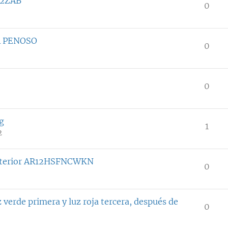
H12ZAB
0
A PENOSO
0
0
g
1
2
 exterior AR12HSFNCWKN
0
erde primera y luz roja tercera, después de
0