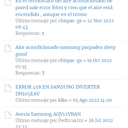
En el termostato del aire acondicionado de
pared sale error E601 y creo que el aire está
encendido , aunque en el termo
Último mensaje por
chispas-gs
«
22 Nov 2022
06:45
Respuestas:
1
Aire acondicionado samsung parpadea sleep
good
Último mensaje por
chispas-gs
«
19 Oct 2022
07:15
Respuestas:
7
ERROR 458 EN SAMSUNG INVERTER
DH105EAV
Último mensaje por
kiku
«
05 Ago 2022 14:00
Avería Samsung AQV12VBAN
Último mensaje por
Pedfrcas1111
«
26 Jul 2022
22:22