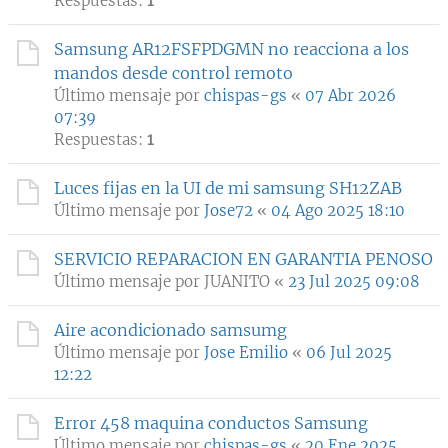
Respuestas:
1
Samsung AR12FSFPDGMN no reacciona a los
mandos desde control remoto
Último mensaje por
chispas-gs
«
07 Abr 2026
07:39
Respuestas:
1
Luces fijas en la UI de mi samsung SH12ZAB
Último mensaje por
Jose72
«
04 Ago 2025 18:10
SERVICIO REPARACION EN GARANTIA PENOSO
Último mensaje por
JUANITO
«
23 Jul 2025 09:08
Aire acondicionado samsumg
Último mensaje por
Jose Emilio
«
06 Jul 2025
12:22
Error 458 maquina conductos Samsung
Último mensaje por
chispas-gs
«
20 Ene 2025