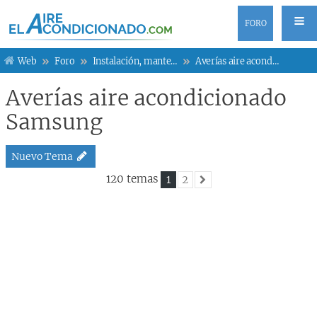
FORO
Web
Foro
Instalación, mantenimiento y averías
Averías aire acondicionado Samsung
Averías aire acondicionado
Samsung
Nuevo Tema
120 temas
1
2
Siguiente