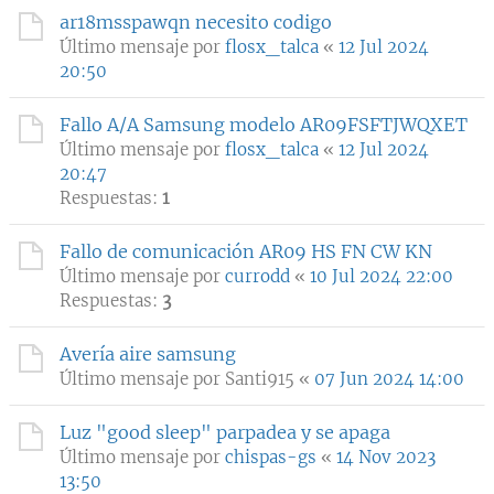
ar18msspawqn necesito codigo
Último mensaje por
flosx_talca
«
12 Jul 2024
20:50
Fallo A/A Samsung modelo AR09FSFTJWQXET
Último mensaje por
flosx_talca
«
12 Jul 2024
20:47
Respuestas:
1
Fallo de comunicación AR09 HS FN CW KN
Último mensaje por
currodd
«
10 Jul 2024 22:00
Respuestas:
3
Avería aire samsung
Último mensaje por
Santi915
«
07 Jun 2024 14:00
Luz "good sleep" parpadea y se apaga
Último mensaje por
chispas-gs
«
14 Nov 2023
13:50