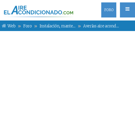
FORO
Web
Foro
Instalación, mantenimiento y averías
Averías aire acondicionado Samsung