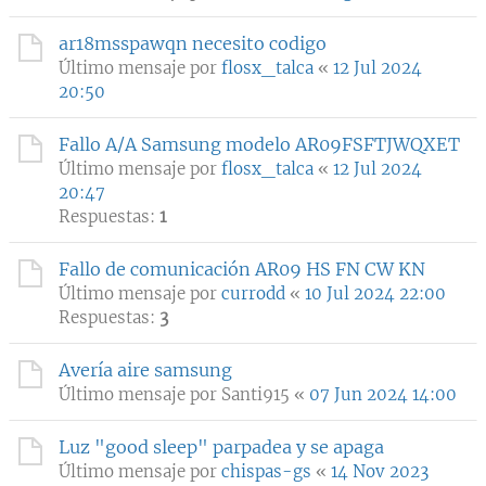
ar18msspawqn necesito codigo
Último mensaje por
flosx_talca
«
12 Jul 2024
20:50
Fallo A/A Samsung modelo AR09FSFTJWQXET
Último mensaje por
flosx_talca
«
12 Jul 2024
20:47
Respuestas:
1
Fallo de comunicación AR09 HS FN CW KN
Último mensaje por
currodd
«
10 Jul 2024 22:00
Respuestas:
3
Avería aire samsung
Último mensaje por
Santi915
«
07 Jun 2024 14:00
Luz "good sleep" parpadea y se apaga
Último mensaje por
chispas-gs
«
14 Nov 2023