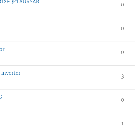
 AR12FQFTAURYAR
0
0
or
0
 inverter
3
G
0
1