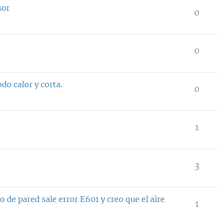
sor
0
0
do calor y corta.
0
1
3
 de pared sale error E601 y creo que el aire
1