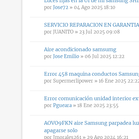
Luces fijas en la UI de mi samsung S
por
Jose72
» 04 Ago 2025 18:10
SERVICIO REPARACION EN GARANTI
por
JUANITO
» 23 Jul 2025 09:08
Aire acondicionado samsumg
por
Jose Emilio
» 06 Jul 2025 12:22
Error 458 maquina conductos Samsun
por
Supermerlipower
» 16 Ene 2025 22:2
Error comunicación unidad interior
por
Pgueara
» 18 Ene 2025 23:55
AOVO9FKN aire Samsung parpadea luz v
apagarse solo
por
Jmorales261
» 29 Ago 2024 16:21