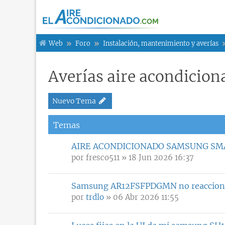
Web
Foro
Instalación, mantenimiento y averías
Averías aire acondicio
Nuevo Tema
Temas
AIRE ACONDICIONADO SAMSUNG SM
por
fresco511
» 18 Jun 2026 16:37
Samsung AR12FSFPDGMN no reacciona 
por
trdlo
» 06 Abr 2026 11:55