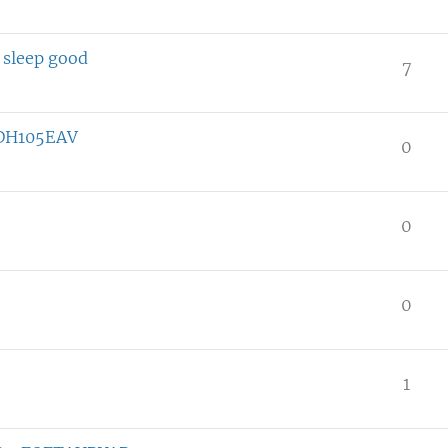
 sleep good
7
DH105EAV
0
0
0
1