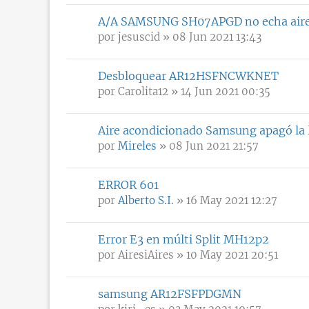
A/A SAMSUNG SH07APGD no echa aire 
por
jesuscid
» 08 Jun 2021 13:43
Desbloquear AR12HSFNCWKNET
por
Carolita12
» 14 Jun 2021 00:35
Aire acondicionado Samsung apagó la l
por
Mireles
» 08 Jun 2021 21:57
ERROR 601
por
Alberto S.I.
» 16 May 2021 12:27
Error E3 en múlti Split MH12p2
por
AiresiAires
» 10 May 2021 20:51
samsung AR12FSFPDGMN