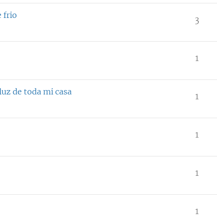
frio
3
1
uz de toda mi casa
1
1
1
1