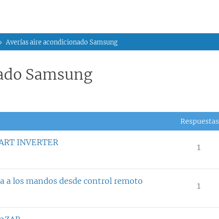
Averías aire acondicionado Samsung
nado Samsung
Respuestas
ART INVERTER
1
a los mandos desde control remoto
1