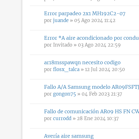
Error parpadeo 2x1 MH192C2-07
por
juande
» 05 Ago 2024 11:42
Error *A aire acondicionado por condu
por
Invitado
» 03 Ago 2024 22:59
ar18msspawqn necesito codigo
por
flosx_talca
» 12 Jul 2024 20:50
Fallo A/A Samsung modelo AR09FSF
por
gongon75
» 04 Feb 2023 21:37
Fallo de comunicación AR09 HS FN C
por
currodd
» 28 Ene 2024 10:37
Avería aire samsung