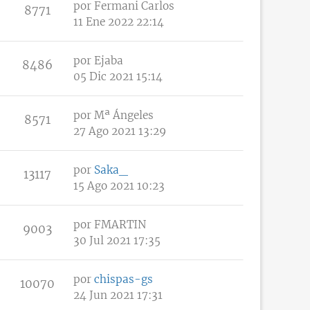
por
Fermani Carlos
8771
11 Ene 2022 22:14
por
Ejaba
8486
05 Dic 2021 15:14
por
Mª Ángeles
8571
27 Ago 2021 13:29
por
Saka_
13117
15 Ago 2021 10:23
por
FMARTIN
9003
30 Jul 2021 17:35
por
chispas-gs
10070
24 Jun 2021 17:31