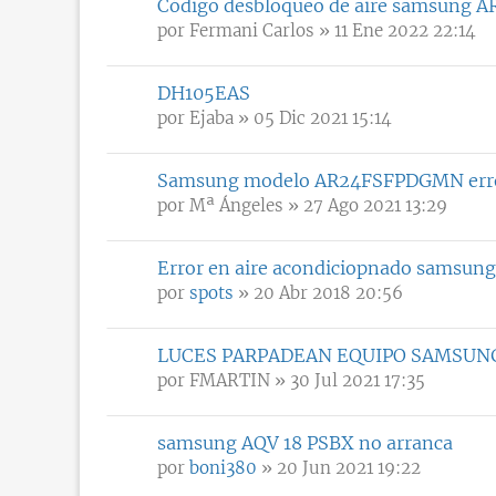
Código desbloqueo de aire samsung
por
Fermani Carlos
» 11 Ene 2022 22:14
DH105EAS
por
Ejaba
» 05 Dic 2021 15:14
Samsung modelo AR24FSFPDGMN err
por
Mª Ángeles
» 27 Ago 2021 13:29
Error en aire acondiciopnado samsung
por
spots
» 20 Abr 2018 20:56
LUCES PARPADEAN EQUIPO SAMSUN
por
FMARTIN
» 30 Jul 2021 17:35
samsung AQV 18 PSBX no arranca
por
boni380
» 20 Jun 2021 19:22