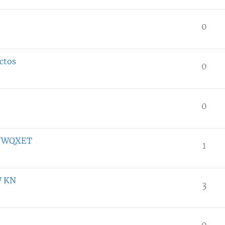
0
ctos
0
0
TJWQXET
1
W KN
3
0