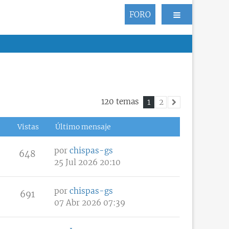
FORO
120 temas
1
2
Siguiente
Vistas
Último mensaje
por
chispas-gs
648
25 Jul 2026 20:10
por
chispas-gs
691
07 Abr 2026 07:39