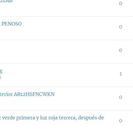
H12ZAB
0
A PENOSO
0
0
g
1
2
 exterior AR12HSFNCWKN
0
erde primera y luz roja tercera, después de
0