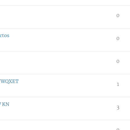
0
ctos
0
0
TJWQXET
1
W KN
3
0