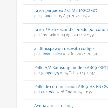
Error parpadeo 2x1 MH192C2-07
por
juande
» 05 Ago 2024 11:42
Error *A aire acondicionado por condu
por
Invitado
» 03 Ago 2024 22:59
ar18msspawqn necesito codigo
por
flosx_talca
» 12 Jul 2024 20:50
Fallo A/A Samsung modelo AR09FSF
por
gongon75
» 04 Feb 2023 21:37
Fallo de comunicación AR09 HS FN C
por
currodd
» 28 Ene 2024 10:37
Avería aire samsung