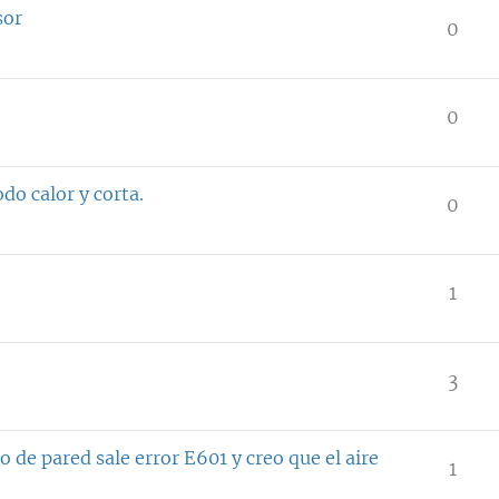
sor
0
0
do calor y corta.
0
1
3
 de pared sale error E601 y creo que el aire
1