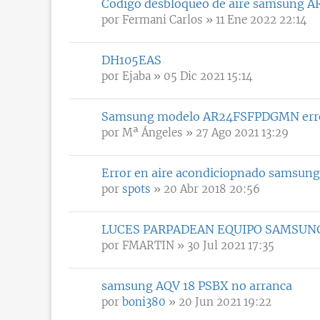
Código desbloqueo de aire samsung
por
Fermani Carlos
» 11 Ene 2022 22:14
DH105EAS
por
Ejaba
» 05 Dic 2021 15:14
Samsung modelo AR24FSFPDGMN err
por
Mª Ángeles
» 27 Ago 2021 13:29
Error en aire acondiciopnado samsung
por
spots
» 20 Abr 2018 20:56
LUCES PARPADEAN EQUIPO SAMSUN
por
FMARTIN
» 30 Jul 2021 17:35
samsung AQV 18 PSBX no arranca
por
boni380
» 20 Jun 2021 19:22