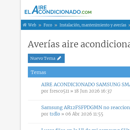
Web
Foro
Instalación, mantenimiento y averías
Averías aire acondicio
Nuevo Tema
Temas
AIRE ACONDICIONADO SAMSUNG SM
por
fresco511
» 18 Jun 2026 16:37
Samsung AR12FSFPDGMN no reacciona 
por
trdlo
» 06 Abr 2026 11:55