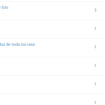
frio
3
1
uz de toda mi casa
1
1
1
1