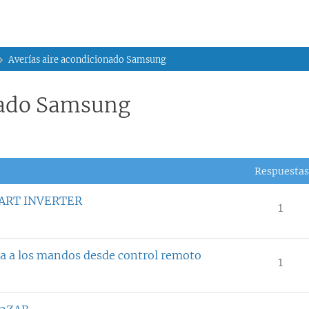
Averías aire acondicionado Samsung
nado Samsung
Respuestas
ART INVERTER
1
a los mandos desde control remoto
1