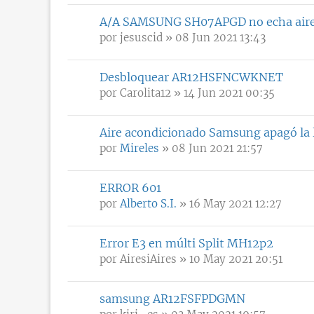
A/A SAMSUNG SH07APGD no echa aire 
por
jesuscid
» 08 Jun 2021 13:43
Desbloquear AR12HSFNCWKNET
por
Carolita12
» 14 Jun 2021 00:35
Aire acondicionado Samsung apagó la l
por
Mireles
» 08 Jun 2021 21:57
ERROR 601
por
Alberto S.I.
» 16 May 2021 12:27
Error E3 en múlti Split MH12p2
por
AiresiAires
» 10 May 2021 20:51
samsung AR12FSFPDGMN