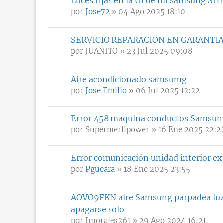
Luces fijas en la UI de mi samsung S
por
Jose72
» 04 Ago 2025 18:10
SERVICIO REPARACION EN GARANTI
por
JUANITO
» 23 Jul 2025 09:08
Aire acondicionado samsumg
por
Jose Emilio
» 06 Jul 2025 12:22
Error 458 maquina conductos Samsun
por
Supermerlipower
» 16 Ene 2025 22:2
Error comunicación unidad interior
por
Pgueara
» 18 Ene 2025 23:55
AOVO9FKN aire Samsung parpadea luz v
apagarse solo
por
Jmorales261
» 29 Ago 2024 16:21