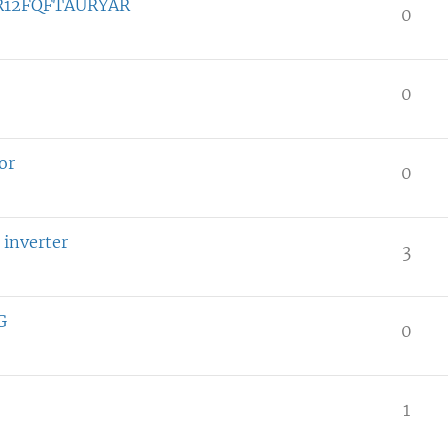
 AR12FQFTAURYAR
0
0
or
0
 inverter
3
G
0
1