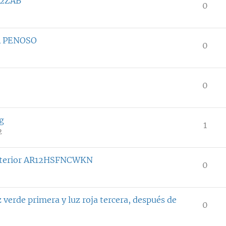
H12ZAB
0
A PENOSO
0
0
g
1
2
 exterior AR12HSFNCWKN
0
erde primera y luz roja tercera, después de
0