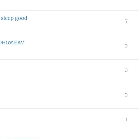
 sleep good
7
DH105EAV
0
0
0
1