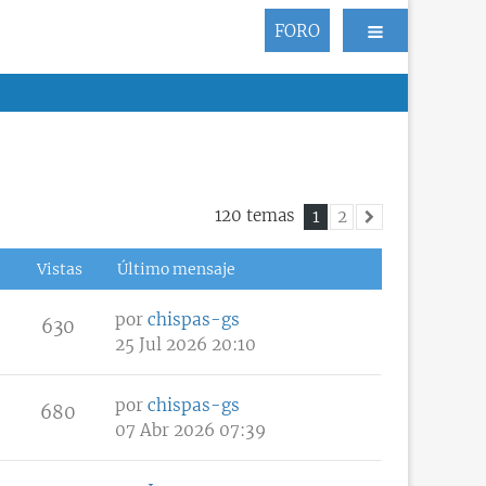
FORO
120 temas
1
2
Siguiente
Vistas
Último mensaje
por
chispas-gs
630
25 Jul 2026 20:10
por
chispas-gs
680
07 Abr 2026 07:39