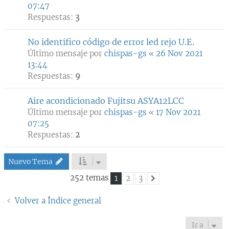
07:47
Respuestas:
3
No identifico código de error led rejo U.E.
Último mensaje por
chispas-gs
«
26 Nov 2021
13:44
Respuestas:
9
Aire acondicionado Fujitsu ASYA12LCC
Último mensaje por
chispas-gs
«
17 Nov 2021
07:25
Respuestas:
2
Nuevo Tema
252 temas
1
2
3
Siguiente
Volver a Índice general
Ir a