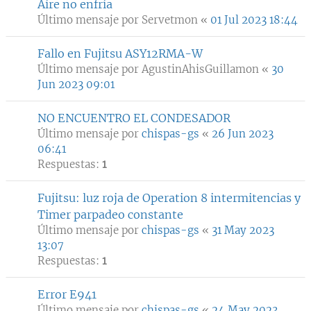
Aire no enfria
Último mensaje por
Servetmon
«
01 Jul 2023 18:44
Fallo en Fujitsu ASY12RMA-W
Último mensaje por
AgustinAhisGuillamon
«
30
Jun 2023 09:01
NO ENCUENTRO EL CONDESADOR
Último mensaje por
chispas-gs
«
26 Jun 2023
06:41
Respuestas:
1
Fujitsu: luz roja de Operation 8 intermitencias y
Timer parpadeo constante
Último mensaje por
chispas-gs
«
31 May 2023
13:07
Respuestas:
1
Error E941
Último mensaje por
chispas-gs
«
24 May 2023