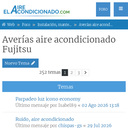
FORO
Web
Foro
Instalación, mantenimiento y averías
Averías aire acondicionado Fujitsu
Averías aire acondicionado
Fujitsu
Nuevo Tema
252 temas
1
2
3
Siguiente
Temas
Parpadeo luz icono economy
Último mensaje por
Isabel89
«
02 Ago 2026 13:18
Ruido, aire acondicionado
Último mensaje por
chispas-gs
«
29 Jul 2026