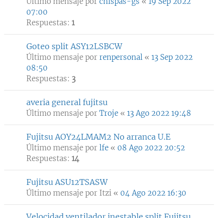
Último mensaje por
chispas-gs
«
19 Sep 2022
07:00
Respuestas:
1
Goteo split ASY12LSBCW
Último mensaje por
renpersonal
«
13 Sep 2022
08:50
Respuestas:
3
averia general fujitsu
Último mensaje por
Troje
«
13 Ago 2022 19:48
Fujitsu AOY24LMAM2 No arranca U.E
Último mensaje por
lfe
«
08 Ago 2022 20:52
Respuestas:
14
Fujitsu ASU12TSASW
Último mensaje por
Itzi
«
04 Ago 2022 16:30
Velocidad ventilador inestable split Fujitsu