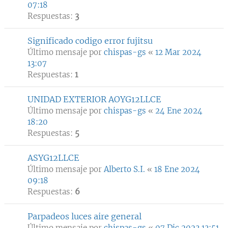
07:18
Respuestas:
3
Significado codigo error fujitsu
Último mensaje por
chispas-gs
«
12 Mar 2024
13:07
Respuestas:
1
UNIDAD EXTERIOR AOYG12LLCE
Último mensaje por
chispas-gs
«
24 Ene 2024
18:20
Respuestas:
5
ASYG12LLCE
Último mensaje por
Alberto S.I.
«
18 Ene 2024
09:18
Respuestas:
6
Parpadeos luces aire general
Último mensaje por
chispas-gs
«
07 Dic 2023 13:51