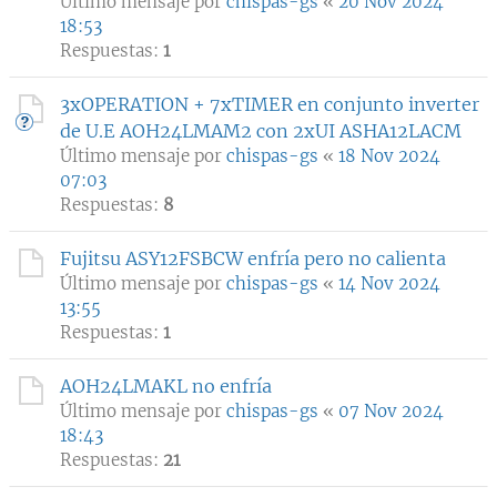
Último mensaje por
chispas-gs
«
20 Nov 2024
18:53
Respuestas:
1
3xOPERATION + 7xTIMER en conjunto inverter
de U.E AOH24LMAM2 con 2xUI ASHA12LACM
Último mensaje por
chispas-gs
«
18 Nov 2024
07:03
Respuestas:
8
Fujitsu ASY12FSBCW enfría pero no calienta
Último mensaje por
chispas-gs
«
14 Nov 2024
13:55
Respuestas:
1
AOH24LMAKL no enfría
Último mensaje por
chispas-gs
«
07 Nov 2024
18:43
Respuestas:
21