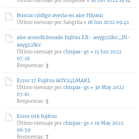
Último mensaje por
mlopezde
«
18 Jun 2022 19:14
Buscar código avería en aire Hiyasu
Último mensaje por
Sangrila
«
18 Jun 2022 09:41
aire acondicionado fujitsu EX- aoyg12llcc,,IN-
asyg12llcc
Último mensaje por
chispas-gs
«
15 Jun 2022
07:26
Respuestas:
3
Error 17 Fujitsu AOY24LMAKL
Último mensaje por
chispas-gs
«
30 May 2022
07:10
Respuestas:
5
Error 016 fujitsu
Último mensaje por
chispas-gs
«
19 May 2022
06:59
Respuestas:
7