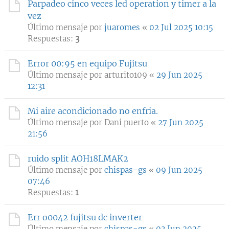
Parpadeo cinco veces led operation y timer a la
vez
Último mensaje por
juaromes
«
02 Jul 2025 10:15
Respuestas:
3
Error 00:95 en equipo Fujitsu
Último mensaje por
arturito109
«
29 Jun 2025
12:31
Mi aire acondicionado no enfria.
Último mensaje por
Dani puerto
«
27 Jun 2025
21:56
ruido split AOH18LMAK2
Último mensaje por
chispas-gs
«
09 Jun 2025
07:46
Respuestas:
1
Err o0042 fujitsu dc inverter
Último mensaje por
chispas-gs
«
03 Jun 2025