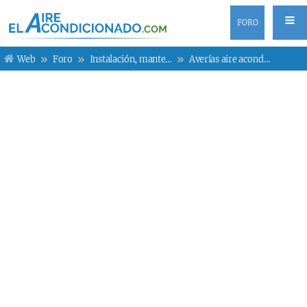
FORO
Web
Foro
Instalación, mantenimiento y averías
Averías aire acondicionado Fujitsu