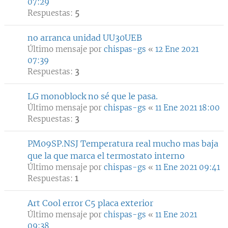
07:29
Respuestas:
5
no arranca unidad UU30UEB
Último mensaje por
chispas-gs
«
12 Ene 2021
07:39
Respuestas:
3
LG monoblock no sé que le pasa.
Último mensaje por
chispas-gs
«
11 Ene 2021 18:00
Respuestas:
3
PM09SP.NSJ Temperatura real mucho mas baja
que la que marca el termostato interno
Último mensaje por
chispas-gs
«
11 Ene 2021 09:41
Respuestas:
1
Art Cool error C5 placa exterior
Último mensaje por
chispas-gs
«
11 Ene 2021
09:38