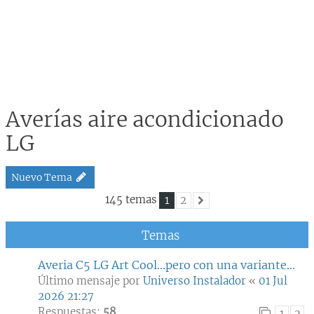
Averías aire acondicionado
LG
Nuevo Tema
145 temas
1
2
Siguiente
Temas
Averia C5 LG Art Cool...pero con una variante...
Último mensaje por
Universo Instalador
«
01 Jul
2026 21:27
Respuestas:
58
1
2