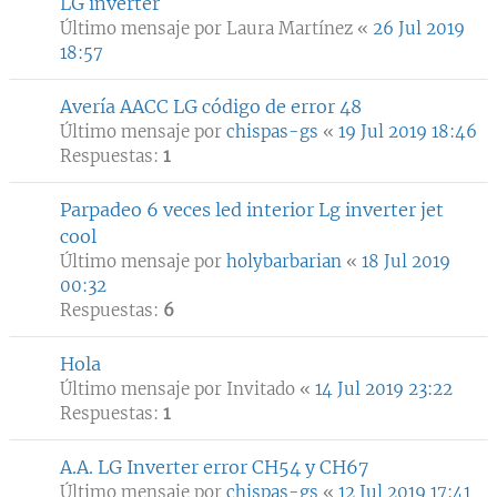
LG inverter
Último mensaje por
Laura Martínez
«
26 Jul 2019
18:57
Avería AACC LG código de error 48
Último mensaje por
chispas-gs
«
19 Jul 2019 18:46
Respuestas:
1
Parpadeo 6 veces led interior Lg inverter jet
cool
Último mensaje por
holybarbarian
«
18 Jul 2019
00:32
Respuestas:
6
Hola
Último mensaje por
Invitado
«
14 Jul 2019 23:22
Respuestas:
1
A.A. LG Inverter error CH54 y CH67
Último mensaje por
chispas-gs
«
12 Jul 2019 17:41