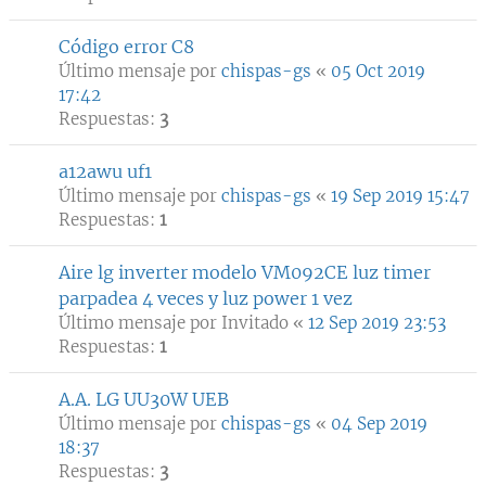
Código error C8
Último mensaje por
chispas-gs
«
05 Oct 2019
17:42
Respuestas:
3
a12awu uf1
Último mensaje por
chispas-gs
«
19 Sep 2019 15:47
Respuestas:
1
Aire lg inverter modelo VM092CE luz timer
parpadea 4 veces y luz power 1 vez
Último mensaje por
Invitado
«
12 Sep 2019 23:53
Respuestas:
1
A.A. LG UU30W UEB
Último mensaje por
chispas-gs
«
04 Sep 2019
18:37
Respuestas:
3