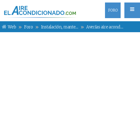
FORO
Web
Foro
Instalación, mantenimiento y averías
Averías aire acondicionado LG