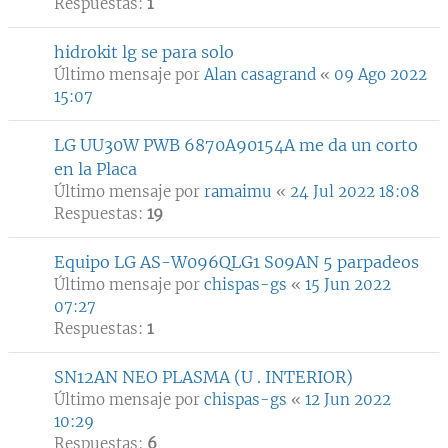
Respuestas:
1
hidrokit lg se para solo
Último mensaje por
Alan casagrand
«
09 Ago 2022
15:07
LG UU30W PWB 6870A90154A me da un corto
en la Placa
Último mensaje por
ramaimu
«
24 Jul 2022 18:08
Respuestas:
19
Equipo LG AS-W096QLG1 S09AN 5 parpadeos
Último mensaje por
chispas-gs
«
15 Jun 2022
07:27
Respuestas:
1
SN12AN NEO PLASMA (U . INTERIOR)
Último mensaje por
chispas-gs
«
12 Jun 2022
10:29
Respuestas:
6