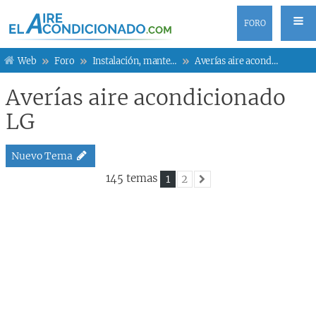
FORO
Web
Foro
Instalación, mantenimiento y averías
Averías aire acondicionado LG
Averías aire acondicionado
LG
Nuevo Tema
145 temas
1
2
Siguiente