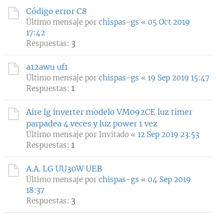
Código error C8
Último mensaje por
chispas-gs
«
05 Oct 2019
17:42
Respuestas:
3
a12awu uf1
Último mensaje por
chispas-gs
«
19 Sep 2019 15:47
Respuestas:
1
Aire lg inverter modelo VM092CE luz timer
parpadea 4 veces y luz power 1 vez
Último mensaje por
Invitado
«
12 Sep 2019 23:53
Respuestas:
1
A.A. LG UU30W UEB
Último mensaje por
chispas-gs
«
04 Sep 2019
18:37
Respuestas:
3