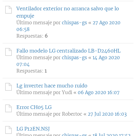
Ventilador exterior no arranca salvo que lo
empuje
Último mensaje por
chispas-gs
«
27 Ago 2020
06:58
Respuestas:
6
Fallo modelo LG centralizado LB-D2460HL
Último mensaje por
chispas-gs
«
14 Ago 2020
07:04
Respuestas:
1
Lg inverter hace mucho ruido
Último mensaje por
Yudi
«
06 Ago 2020 16:07
Error CH05 LG
Último mensaje por
Robertoc
«
27 Jul 2020 16:03
LG P12EN.NSJ
Último mensaje por
chispas-gs
«
18 Jul 2020 17:52