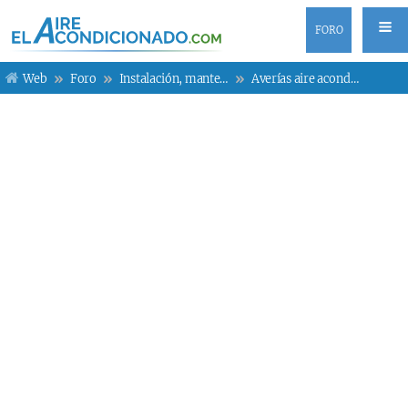
FORO
Web
Foro
Instalación, mantenimiento y averías
Averías aire acondicionado Mitsubishi