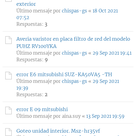
exterior
Último mensaje por
chispas-gs
«
18 Oct 2021
07:52
Respuestas:
3
Averia varistor en placa filtro de red del modelo
PUHZ RV100YKA
Último mensaje por
chispas-gs
«
29 Sep 2021 19:41
Respuestas:
9
error E6 mitsubishi SUZ-KA50VA5 -TH
Último mensaje por
chispas-gs
«
29 Sep 2021
19:39
Respuestas:
2
error E 09 mitsubishi
Último mensaje por
aina.suy
«
13 Sep 2021 19:59
Goteo unidad interior. Msz-hr35vf