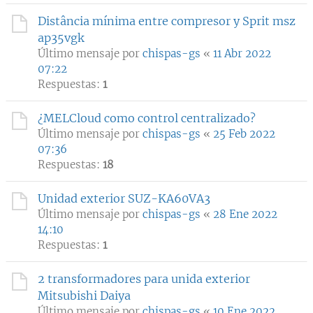
Distância mínima entre compresor y Sprit msz
ap35vgk
Último mensaje por
chispas-gs
«
11 Abr 2022
07:22
Respuestas:
1
¿MELCloud como control centralizado?
Último mensaje por
chispas-gs
«
25 Feb 2022
07:36
Respuestas:
18
Unidad exterior SUZ-KA60VA3
Último mensaje por
chispas-gs
«
28 Ene 2022
14:10
Respuestas:
1
2 transformadores para unida exterior
Mitsubishi Daiya
Último mensaje por
chispas-gs
«
10 Ene 2022