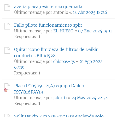
averia placa,resistencia quemada
Último mensaje por
antonio
«
14 Abr 2025 18:26
Fallo piloto funcionamiento split
Último mensaje por
EL HUESO
«
07 Ene 2025 19:11
Respuestas:
1
Quitar icono limpieza de filtros de Daikin
conductos BR 1d528
Último mensaje por
chispas-gs
«
21 Ago 2024
07:19
Respuestas:
1
Placa PC0509- 2(A) equipo Daikin
RXYQ16PAY19
Último mensaje por
jafortti
«
23 May 2024 22:34
Respuestas:
1
Split Daikin FTXS35G2V1B se enciende solo