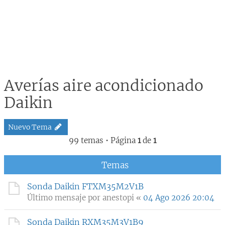
Averías aire acondicionado
Daikin
Nuevo Tema
99 temas • Página
1
de
1
Temas
Sonda Daikin FTXM35M2V1B
Último mensaje por
anestopi
«
04 Ago 2026 20:04
Sonda Daikin RXM35M3V1B9