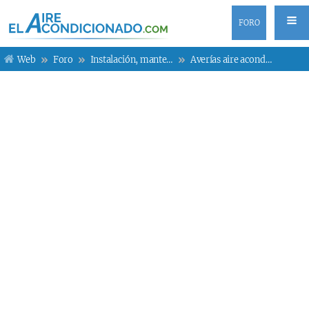
FORO
Web
Foro
Instalación, mantenimiento y averías
Averías aire acondicionado Daikin