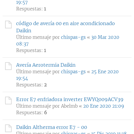
19:57
Respuestas:
1
código de avería 00 en aire acondicionado
Daikin
Último mensaje por
chispas-gs
«
30 Mar 2020
08:37
Respuestas:
1
Avería Aerotermia Daikin
Último mensaje por
chispas-gs
«
25 Ene 2020
19:54
Respuestas:
2
Error E7 enfriadora inverter EWYQ009ACV39
Último mensaje por
Abelmb
«
20 Ene 2020 21:09
Respuestas:
6
Daikin Altherma error E7 - 00
Último mensaje por
chispas-gs
«
15 Dic 2019 11:18