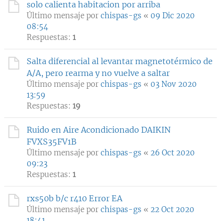
solo calienta habitacion por arriba
Último mensaje por
chispas-gs
«
09 Dic 2020
08:54
Respuestas:
1
Salta diferencial al levantar magnetotérmico de
A/A, pero rearma y no vuelve a saltar
Último mensaje por
chispas-gs
«
03 Nov 2020
13:59
Respuestas:
19
Ruido en Aire Acondicionado DAIKIN
FVXS35FV1B
Último mensaje por
chispas-gs
«
26 Oct 2020
09:23
Respuestas:
1
rxs50b b/c r410 Error EA
Último mensaje por
chispas-gs
«
22 Oct 2020
18:41