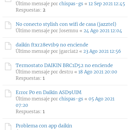
Último mensaje por
chispas-gs
«
12 Sep 2021 12:45
Respuestas:
2
No conecto stylish con wifi de casa (jazztel)
Último mensaje por
Josemnu
«
24 Ago 2021 12:04
daikin ftxr28ev1b9 no enciende
Último mensaje por
jgarcia12
«
23 Ago 2021 12:56
Termostato DAIKIN BRC1D52 no enciende
Último mensaje por
destru
«
18 Ago 2021 20:00
Respuestas:
1
Error P0 en Daikin ASD9UIM
Último mensaje por
chispas-gs
«
05 Ago 2021
07:20
Respuestas:
1
Problema con app daikin