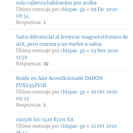
solo calienta habitacion por arriba
Último mensaje por
chispas-gs
«
09 Dic 2020
08:54
Respuestas:
1
Salta diferencial al levantar magnetotérmico de
A/A, pero rearma y no vuelve a saltar
Último mensaje por
chispas-gs
«
03 Nov 2020
13:59
Respuestas:
19
Ruido en Aire Acondicionado DAIKIN
FVXS35FV1B
Último mensaje por
chispas-gs
«
26 Oct 2020
09:23
Respuestas:
1
rxs50b b/c r410 Error EA
Último mensaje por
chispas-gs
«
22 Oct 2020
18:41