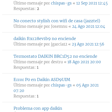
Último mensaje por
chispas-gs
«
12 Sep 2021 12:45
Respuestas:
2
No conecto stylish con wifi de casa (jazztel)
Último mensaje por
Josemnu
«
24 Ago 2021 12:04
daikin ftxr28ev1b9 no enciende
Último mensaje por
jgarcia12
«
23 Ago 2021 12:56
Termostato DAIKIN BRC1D52 no enciende
Último mensaje por
destru
«
18 Ago 2021 20:00
Respuestas:
1
Error P0 en Daikin ASD9UIM
Último mensaje por
chispas-gs
«
05 Ago 2021
07:20
Respuestas:
1
Problema con app daikin