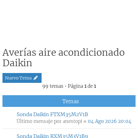
Averías aire acondicionado
Daikin
Nuevo Tema
99 temas • Página
1
de
1
Temas
Sonda Daikin FTXM35M2V1B
Último mensaje por
anestopi
«
04 Ago 2026 20:04
Sonda Daikin RXM35M3V1B9