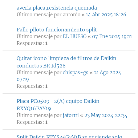
averia placa,resistencia quemada
Último mensaje por
antonio
«
14 Abr 2025 18:26
Fallo piloto funcionamiento split
Último mensaje por
EL HUESO
«
07 Ene 2025 19:11
Respuestas:
1
Quitar icono limpieza de filtros de Daikin
conductos BR 1d528
Último mensaje por
chispas-gs
«
21 Ago 2024
07:19
Respuestas:
1
Placa PC0509- 2(A) equipo Daikin
RXYQ16PAY19
Último mensaje por
jafortti
«
23 May 2024 22:34
Respuestas:
1
Split Daikin FTXS35G2V1B se enciende solo