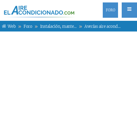
FORO
Web
Foro
Instalación, mantenimiento y averías
Averías aire acondicionado Daikin