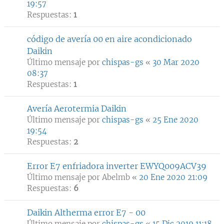
19:57
Respuestas:
1
código de avería 00 en aire acondicionado
Daikin
Último mensaje por
chispas-gs
«
30 Mar 2020
08:37
Respuestas:
1
Avería Aerotermia Daikin
Último mensaje por
chispas-gs
«
25 Ene 2020
19:54
Respuestas:
2
Error E7 enfriadora inverter EWYQ009ACV39
Último mensaje por
Abelmb
«
20 Ene 2020 21:09
Respuestas:
6
Daikin Altherma error E7 - 00
Último mensaje por
chispas-gs
«
15 Dic 2019 11:18