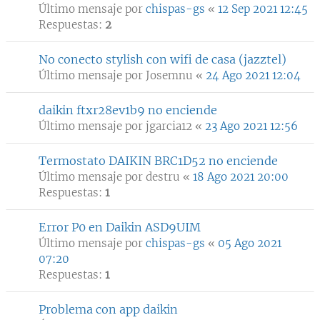
Último mensaje por
chispas-gs
«
12 Sep 2021 12:45
Respuestas:
2
No conecto stylish con wifi de casa (jazztel)
Último mensaje por
Josemnu
«
24 Ago 2021 12:04
daikin ftxr28ev1b9 no enciende
Último mensaje por
jgarcia12
«
23 Ago 2021 12:56
Termostato DAIKIN BRC1D52 no enciende
Último mensaje por
destru
«
18 Ago 2021 20:00
Respuestas:
1
Error P0 en Daikin ASD9UIM
Último mensaje por
chispas-gs
«
05 Ago 2021
07:20
Respuestas:
1
Problema con app daikin