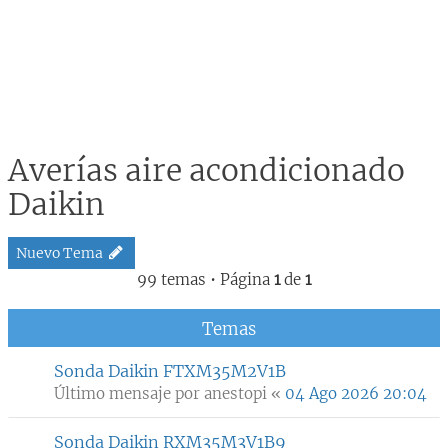
Averías aire acondicionado
Daikin
Nuevo Tema
99 temas • Página
1
de
1
Temas
Sonda Daikin FTXM35M2V1B
Último mensaje por
anestopi
«
04 Ago 2026 20:04
Sonda Daikin RXM35M3V1B9