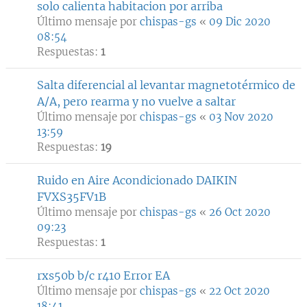
solo calienta habitacion por arriba
Último mensaje por
chispas-gs
«
09 Dic 2020
08:54
Respuestas:
1
Salta diferencial al levantar magnetotérmico de
A/A, pero rearma y no vuelve a saltar
Último mensaje por
chispas-gs
«
03 Nov 2020
13:59
Respuestas:
19
Ruido en Aire Acondicionado DAIKIN
FVXS35FV1B
Último mensaje por
chispas-gs
«
26 Oct 2020
09:23
Respuestas:
1
rxs50b b/c r410 Error EA
Último mensaje por
chispas-gs
«
22 Oct 2020
18:41