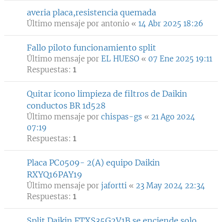
averia placa,resistencia quemada
Último mensaje por
antonio
«
14 Abr 2025 18:26
Fallo piloto funcionamiento split
Último mensaje por
EL HUESO
«
07 Ene 2025 19:11
Respuestas:
1
Quitar icono limpieza de filtros de Daikin
conductos BR 1d528
Último mensaje por
chispas-gs
«
21 Ago 2024
07:19
Respuestas:
1
Placa PC0509- 2(A) equipo Daikin
RXYQ16PAY19
Último mensaje por
jafortti
«
23 May 2024 22:34
Respuestas:
1
Split Daikin FTXS35G2V1B se enciende solo