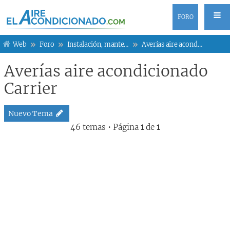
FORO
Web
Foro
Instalación, mantenimiento y averías
Averías aire acondicionado Carrier
Averías aire acondicionado
Carrier
Nuevo Tema
46 temas • Página
1
de
1