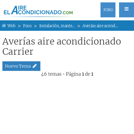
FORO
Web
Foro
Instalación, mantenimiento y averías
Averías aire acondicionado Carrier
Averías aire acondicionado
Carrier
Nuevo Tema
46 temas • Página
1
de
1