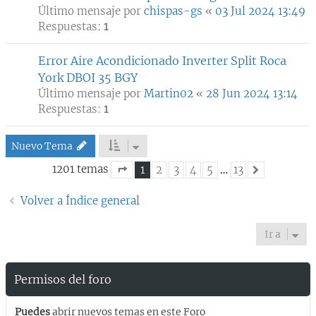
Último mensaje por
chispas-gs
«
03 Jul 2024 13:49
Respuestas:
1
Error Aire Acondicionado Inverter Split Roca
York DBOI 35 BGY
Último mensaje por
Martin02
«
28 Jun 2024 13:14
Respuestas:
1
Nuevo Tema
1201 temas
1
2
3
4
5
…
13
Siguiente
Página
1
de
13
Volver a Índice general
Ir a
Permisos del foro
Puedes
abrir nuevos temas en este Foro