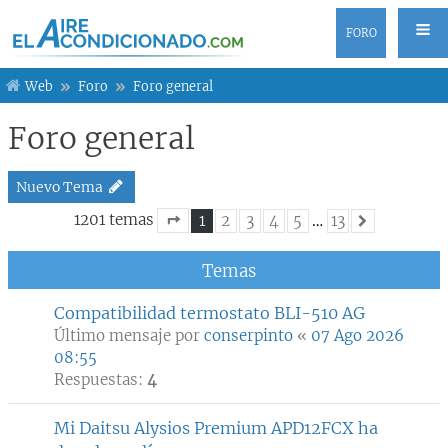
FORO
Web
Foro
Foro general
Foro general
Nuevo Tema
1201 temas
1
2
3
4
5
…
13
Siguiente
Página
1
de
13
Temas
Compatibilidad termostato BLI-510 AG
Último mensaje por
conserpinto
«
07 Ago 2026
08:55
Respuestas:
4
Mi Daitsu Alysios Premium APD12FCX ha