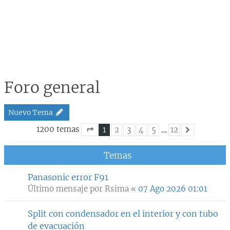
Foro general
Nuevo Tema
1200 temas
1
2
3
4
5
…
12
Siguiente
Página
1
de
12
Temas
Panasonic error F91
Último mensaje por
Rsima
«
07 Ago 2026 01:01
Split con condensador en el interior y con tubo
de evacuación