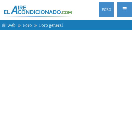
FORO
Web
Foro
Foro general