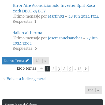
Error Aire Acondicionado Inverter Split Roca
York DBOI 35 BGY
Último mensaje por
Martin02
«
28 Jun 2024 13:14
Respuestas:
1
daikin altherma
Último mensaje por
Josemanuelsanchez
«
27 Jun
2024 12:02
Respuestas:
6
Nuevo Tema
1200 temas
1
2
3
4
5
…
12
Siguiente
Página
1
de
12
Volver a Índice general
Ir a
Permisos del foro