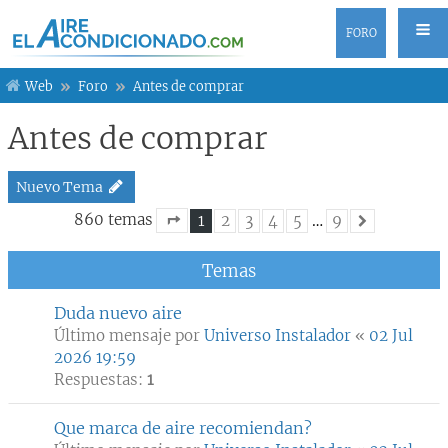
FORO
Web
Foro
Antes de comprar
Antes de comprar
Nuevo Tema
860 temas
1
2
3
4
5
…
9
Siguiente
Página
1
de
9
Temas
Duda nuevo aire
Último mensaje por
Universo Instalador
«
02 Jul
2026 19:59
Respuestas:
1
Que marca de aire recomiendan?