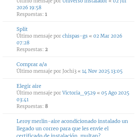
Último mensaje por
Universo Instalador
«
02 Jul
2026 19:58
Respuestas:
1
Split
Último mensaje por
chispas-gs
«
02 Mar 2026
07:28
Respuestas:
2
Comprar a/a
Último mensaje por
Jochi3
«
14 Nov 2025 13:05
Elegir aire
Último mensaje por
Victoria_9529
«
05 Ago 2025
03:41
Respuestas:
8
Leroy merlin-aire acondicionado instalado un
llegado un correo para que les envie el
certificado de instalación, multan?