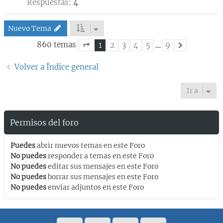
Respuestas:
4
Nuevo Tema
860 temas
1
2
3
4
5
…
9
Siguiente
Página
1
de
9
Volver a Índice general
Ir a
Permisos del foro
Puedes
abrir nuevos temas en este Foro
No puedes
responder a temas en este Foro
No puedes
editar sus mensajes en este Foro
No puedes
borrar sus mensajes en este Foro
No puedes
enviar adjuntos en este Foro