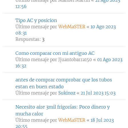
Último mensaje por
Manuel Martín
«
21 Ago 2023
12:56
Tipo AC y posicion
Último mensaje por
WebMaSTER
«
10 Ago 2023
08:31
Respuestas:
3
Como comparar con mi antiguo AC
Último mensaje por
Jjuantobarra150
«
01 Ago 2023
16:32
antes de comprar comprobar que los tubos
estan en buen estado
Último mensaje por
Sukinoz
«
21 Jul 2023 15:03
Necesito aire 3mil frigorías: Poco dinero y
mucha calor
Último mensaje por
WebMaSTER
«
18 Jul 2023
20:55