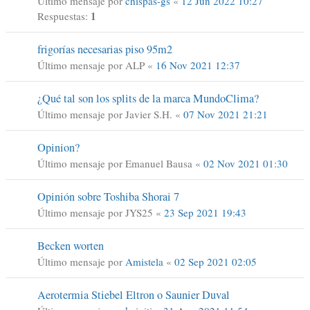
Último mensaje por
chispas-gs
«
12 Jun 2022 10:27
1
Respuestas:
frigorías necesarias piso 95m2
Último mensaje por
ALP
«
16 Nov 2021 12:37
¿Qué tal son los splits de la marca MundoClima?
Último mensaje por
Javier S.H.
«
07 Nov 2021 21:21
Opinion?
Último mensaje por
Emanuel Bausa
«
02 Nov 2021 01:30
Opinión sobre Toshiba Shorai 7
Último mensaje por
JYS25
«
23 Sep 2021 19:43
Becken worten
Último mensaje por
Amistela
«
02 Sep 2021 02:05
Aerotermia Stiebel Eltron o Saunier Duval