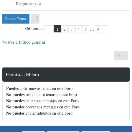
4
Respuestas:
Nuevo Tema
860 temas
1
2
3
4
5
…
9
1
9
Página
de
Siguiente
Volver a Índice general
Ir a
Permisos del foro
Puedes
abrir nuevos temas en este Foro
No puedes
responder a temas en este Foro
No puedes
editar sus mensajes en este Foro
No puedes
borrar sus mensajes en este Foro
No puedes
enviar adjuntos en este Foro