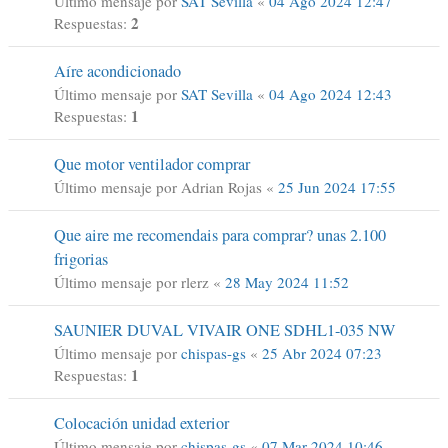
Último mensaje por
SAT Sevilla
«
04 Ago 2024 12:47
2
Respuestas:
Aíre acondicionado
Último mensaje por
SAT Sevilla
«
04 Ago 2024 12:43
1
Respuestas:
Que motor ventilador comprar
Último mensaje por
Adrian Rojas
«
25 Jun 2024 17:55
Que aire me recomendais para comprar? unas 2.100
frigorias
Último mensaje por
rlerz
«
28 May 2024 11:52
SAUNIER DUVAL VIVAIR ONE SDHL1-035 NW
Último mensaje por
chispas-gs
«
25 Abr 2024 07:23
1
Respuestas:
Colocación unidad exterior
Último mensaje por
chispas-gs
«
07 Mar 2024 10:46