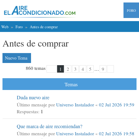
FORO
Web
Foro
Antes de comprar
Antes de comprar
Nuevo Tema
860 temas
1
2
3
4
5
…
9
1
9
Página
de
Siguiente
Temas
Duda nuevo aire
Último mensaje por
Universo Instalador
«
02 Jul 2026 19:59
1
Respuestas:
Que marca de aire recomiendan?
Último mensaje por
Universo Instalador
«
02 Jul 2026 19:58