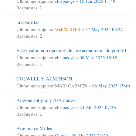
Último mensaje por
chispas-gs
«
15 Jun 2025 11:49
1
Respuestas:
lavavajillas
Último mensaje por
WebMaSTER
«
27 May 2025 09:37
2
Respuestas:
Estoy valorando opciones de aire acondicionado portátil
Último mensaje por
chispas-gs
«
08 May 2025 18:18
1
Respuestas:
COLWELL Y ALMINSON
Último mensaje por
MARI CARMEN
«
06 May 2025 15:40
Airzone antiguo y A/A nuevo
Último mensaje por
chispas-gs
«
24 Abr 2025 07:36
1
Respuestas:
Aire marca Midea
Último mensaje por
Gloria
«
20 Abr 2025 22:20