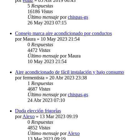
por
ediaz
» 05 Abr 2019 00:43
5
Respuestas
16186
Vistas
Último mensaje
por
chispas-gs
26 May 2023 07:15
Consejo marca aire acondicionado por conductos
por
Maura
» 10 May 2023 21:54
0
Respuestas
4472
Vistas
Último mensaje
por
Maura
10 May 2023 21:54
Aire acondicionado de fácil instalación y bajo consumo
por
fermentista
» 20 Abr 2023 23:38
1
Respuestas
4687
Vistas
Último mensaje
por
chispas-gs
24 Abr 2023 07:10
Duda elección frigorías
por
Alexo
» 13 Mar 2023 09:19
0
Respuestas
4852
Vistas
Último mensaje
por
Alexo
13 Mar 2023 09:19