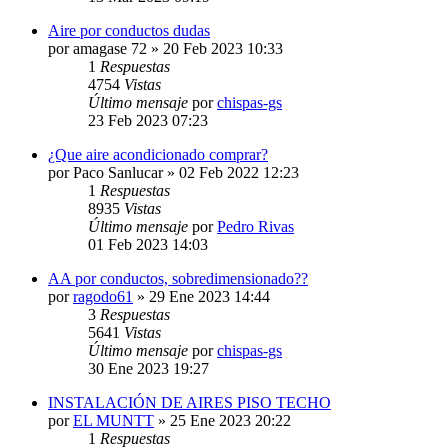
Aire por conductos dudas
por
amagase 72
» 20 Feb 2023 10:33
1
Respuestas
4754
Vistas
Último mensaje
por
chispas-gs
23 Feb 2023 07:23
¿Que aire acondicionado comprar?
por
Paco Sanlucar
» 02 Feb 2022 12:23
1
Respuestas
8935
Vistas
Último mensaje
por
Pedro Rivas
01 Feb 2023 14:03
AA por conductos, sobredimensionado??
por
ragodo61
» 29 Ene 2023 14:44
3
Respuestas
5641
Vistas
Último mensaje
por
chispas-gs
30 Ene 2023 19:27
INSTALACIÓN DE AIRES PISO TECHO
por
EL MUNTT
» 25 Ene 2023 20:22
1
Respuestas