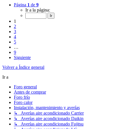
Página
1
de
9
Ir a la página:
1
2
3
4
5
…
9
Siguiente
Volver a Índice general
Ir a
Foro general
Antes de comprar
Foro frío
Foro calor
Instalación, mantenimiento y averías
↳ Averías aire acondicionado Carrier
↳ Averías aire acondicionado Daikin
↳ Averías aire acondicionado Fujitsu