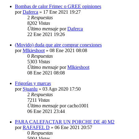
Bombas de calor Frimec o GREE opiniones
por
Daferca
» 17 Ene 2021 19:27
2
Respuestas
8202
Vistas
Último mensaje
por
Daferca
22 Ene 2021 19:26
(Movido) duda que aire comprar conexiones
por
Mlkieshoot
» 08 Ene 2021 08:08
0
Respuestas
5303
Vistas
Último mensaje
por
Mlkieshoot
08 Ene 2021 08:08
Frigorías y marcas
por
Sjuanlu
» 03 Ago 2020 17:50
2
Respuestas
7211
Vistas
Último mensaje
por
cacho1001
06 Ene 2021 23:44
PARA CALEFACTAR UN PORCHE DE 40 M2
por
RAFAFEL D
» 06 Ene 2021 20:57
0
Respuestas
5004
Vistas