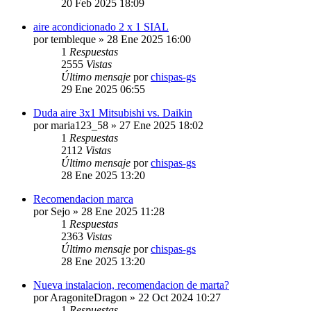
20 Feb 2025 18:09
aire acondicionado 2 x 1 SIAL
por
tembleque
» 28 Ene 2025 16:00
1
Respuestas
2555
Vistas
Último mensaje
por
chispas-gs
29 Ene 2025 06:55
Duda aire 3x1 Mitsubishi vs. Daikin
por
maria123_58
» 27 Ene 2025 18:02
1
Respuestas
2112
Vistas
Último mensaje
por
chispas-gs
28 Ene 2025 13:20
Recomendacion marca
por
Sejo
» 28 Ene 2025 11:28
1
Respuestas
2363
Vistas
Último mensaje
por
chispas-gs
28 Ene 2025 13:20
Nueva instalacion, recomendacion de marta?
por
AragoniteDragon
» 22 Oct 2024 10:27
1
Respuestas