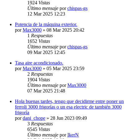
1924
Vistas
Último mensaje
por
chispas-gs
12 Mar 2025 12:23
Potencia de la máquina exterior.
por
Max3000
» 08 Mar 2025 20:42
1
Respuestas
1652
Vistas
Último mensaje
por
chispas-gs
09 Mar 2025 12:45
Tasa aire acondicionado.
por
Max3000
» 05 Mar 2025 23:59
2
Respuestas
1904
Vistas
Último mensaje
por
Max3000
07 Mar 2025 21:48
Hola buenas tardes, tengo que decidirme entre poner un
ferroli 3000 frigorías o un esa electric de también 3000
frigoría
por
dani_chope
» 28 Jun 2023 09:49
3
Respuestas
6545
Vistas
Último mensaje
por
IkerN