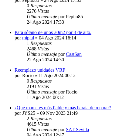
por
Pepito85
» 24 Ago 2024 17:33
0
Respuestas
2276
Vistas
Último mensaje
por
Pepito85
24 Ago 2024 17:33
Para sótano de unos 30m2 por 3 de alto.
por
mipial
» 04 Ago 2024 16:14
1
Respuestas
2468
Vistas
Último mensaje
por
CastSan
22 Ago 2024 14:30
Reemplazo unidades VRF
por
Rocio
» 11 Ago 2024 00:12
0
Respuestas
2191
Vistas
Último mensaje
por
Rocio
11 Ago 2024 00:12
¿Qué marca es más fiable y más barata de reparar?
por
JYS25
» 09 Nov 2023 21:49
2
Respuestas
4615
Vistas
Último mensaje
por
SAT Sevilla
04 Ago 2024 12:47