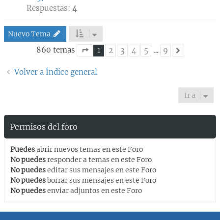
Respuestas:
4
Nuevo Tema
860 temas
1
2
3
4
5
…
9
Siguiente
Página
1
de
9
Volver a Índice general
Ir a
Permisos del foro
Puedes
abrir nuevos temas en este Foro
No puedes
responder a temas en este Foro
No puedes
editar sus mensajes en este Foro
No puedes
borrar sus mensajes en este Foro
No puedes
enviar adjuntos en este Foro