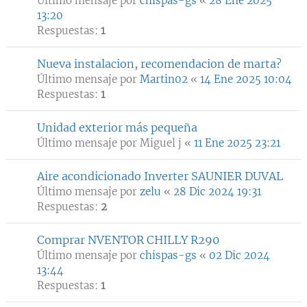
Último mensaje por
chispas-gs
«
28 Ene 2025
13:20
Respuestas:
1
Nueva instalacion, recomendacion de marta?
Último mensaje por
Martin02
«
14 Ene 2025 10:04
Respuestas:
1
Unidad exterior más pequeña
Último mensaje por
Miguel j
«
11 Ene 2025 23:21
Aire acondicionado Inverter SAUNIER DUVAL
Último mensaje por
zelu
«
28 Dic 2024 19:31
Respuestas:
2
Comprar NVENTOR CHILLY R290
Último mensaje por
chispas-gs
«
02 Dic 2024
13:44
Respuestas:
1