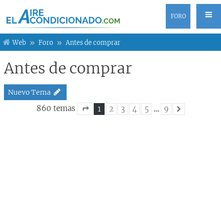
FORO
Web
Foro
Antes de comprar
Antes de comprar
Nuevo Tema
860 temas
1
2
3
4
5
…
9
Siguiente
Página
1
de
9