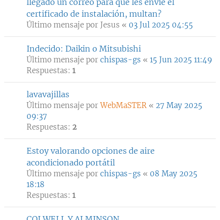
llegado un correo para que les envie el
certificado de instalación, multan?
Último mensaje por
Jesus
«
03 Jul 2025 04:55
Indecido: Daikin o Mitsubishi
Último mensaje por
chispas-gs
«
15 Jun 2025 11:49
Respuestas:
1
lavavajillas
Último mensaje por
WebMaSTER
«
27 May 2025
09:37
Respuestas:
2
Estoy valorando opciones de aire
acondicionado portátil
Último mensaje por
chispas-gs
«
08 May 2025
18:18
Respuestas:
1
COLWELL Y ALMINSON