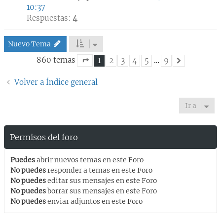
10:37
Respuestas:
4
Nuevo Tema
860 temas
1
2
3
4
5
…
9
Siguiente
Página
1
de
9
Volver a Índice general
Ir a
Permisos del foro
Puedes
abrir nuevos temas en este Foro
No puedes
responder a temas en este Foro
No puedes
editar sus mensajes en este Foro
No puedes
borrar sus mensajes en este Foro
No puedes
enviar adjuntos en este Foro