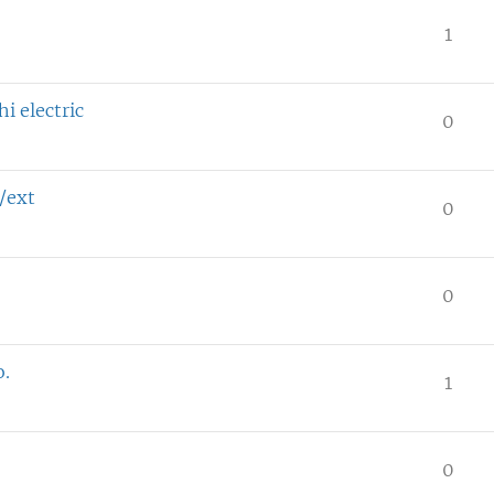
1
i electric
0
/ext
0
0
o.
1
0