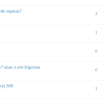
 de reparar?
2
1
0
 unas 2.100 frigorias
0
035 NW
1