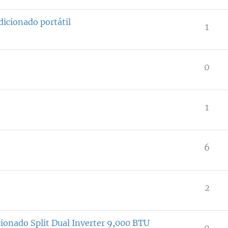
dicionado portátil
1
0
1
6
2
cionado Split Dual Inverter 9,000 BTU
0