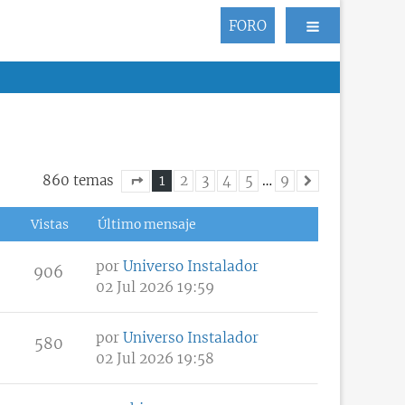
FORO
860 temas
1
2
3
4
5
…
9
Siguiente
Página
1
de
9
Vistas
Último mensaje
por
Universo Instalador
906
02 Jul 2026 19:59
por
Universo Instalador
580
02 Jul 2026 19:58