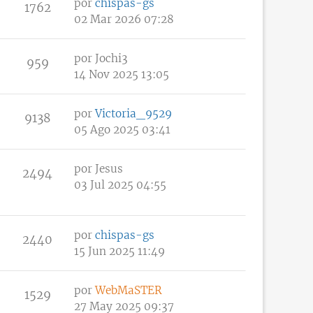
por
chispas-gs
1762
02 Mar 2026 07:28
por
Jochi3
959
14 Nov 2025 13:05
por
Victoria_9529
9138
05 Ago 2025 03:41
por
Jesus
2494
03 Jul 2025 04:55
por
chispas-gs
2440
15 Jun 2025 11:49
por
WebMaSTER
1529
27 May 2025 09:37