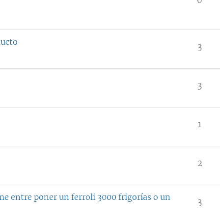
ducto
3
3
1
2
e entre poner un ferroli 3000 frigorías o un
3