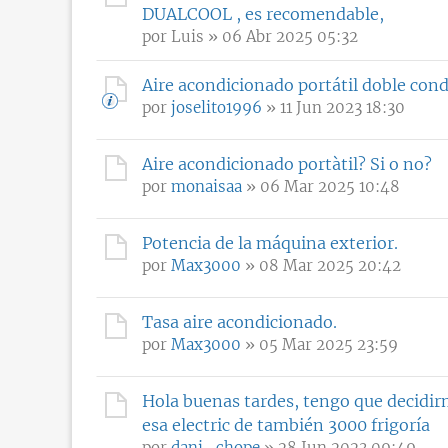
DUALCOOL , es recomendable,
por
Luis
» 06 Abr 2025 05:32
Aire acondicionado portátil doble con
por
joselito1996
» 11 Jun 2023 18:30
Aire acondicionado portàtil? Si o no?
por
monaisaa
» 06 Mar 2025 10:48
Potencia de la máquina exterior.
por
Max3000
» 08 Mar 2025 20:42
Tasa aire acondicionado.
por
Max3000
» 05 Mar 2025 23:59
Hola buenas tardes, tengo que decidirm
esa electric de también 3000 frigoría
por
dani_chope
» 28 Jun 2023 09:49