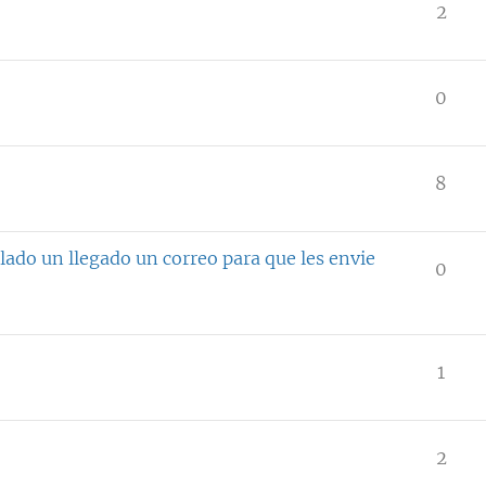
2
0
8
ado un llegado un correo para que les envie
0
1
2